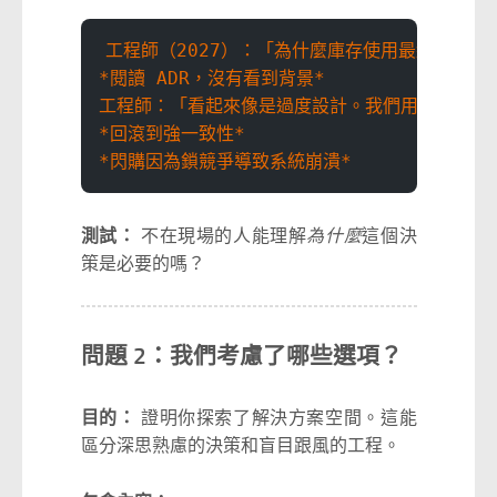
工程師（2027）：「為什麼庫存使用最終一致性
*閱讀 ADR，沒有看到背景*
工程師：「看起來像是過度設計。我們用強一致性
*回滾到強一致性*
*閃購因為鎖競爭導致系統崩潰*
測試：
不在現場的人能理解
為什麼
這個決
策是必要的嗎？
問題 2：我們考慮了哪些選項？
目的：
證明你探索了解決方案空間。這能
區分深思熟慮的決策和盲目跟風的工程。