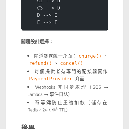
    C2 --> D
    C3 --> D
    D --> E
    E --> F
關鍵設計選擇：
閘道暴露統一介面：
、
charge()
、
refund()
cancel()
每個提供者有專門的配接器實作
介面
PaymentProvider
Webhooks 非同步處理（SQS →
Lambda → 事件日誌）
冪等鍵防止重複扣款（儲存在
Redis，24 小時 TTL）
後果