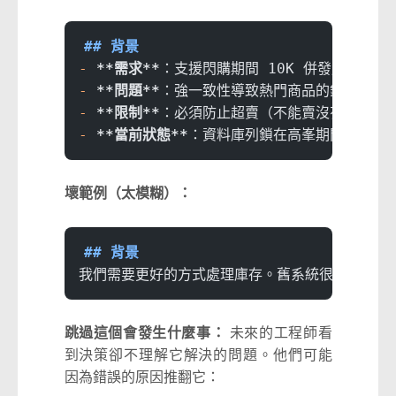
## 背景
-
 **需求**
：支援閃購期間 10K 併發用戶
-
 **問題**
：強一致性導致熱門商品的鎖競爭
-
 **限制**
：必須防止超賣（不能賣沒有的東西
-
 **當前狀態**
：資料庫列鎖在高峯期間造成 2-
壞範例（太模糊）：
## 背景
我們需要更好的方式處理庫存。舊系統很慢。
跳過這個會發生什麼事：
未來的工程師看
到決策卻不理解它解決的問題。他們可能
因為錯誤的原因推翻它：