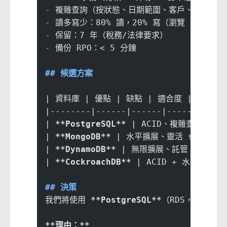
-
 複雜查詢（按狀態、日期範圍、客戶、SKU 過
-
 讀多寫少：80% 讀，20% 寫（瀏覽 vs. 購
-
 保留：7 年（稅務/法律要求）
-
 備份 RPO：< 5 分鐘
## 候選方案
| 資料庫 | 優點 | 缺點 | 適合度 |
|--------|------|------|--------|
| 
**PostgreSQL**
 | ACID、複雜查詢、成熟
| 
**MongoDB**
 | 水平擴展、靈活 schema
| 
**DynamoDB**
 | 無限擴展、託管、低延遲 
| 
**CockroachDB**
 | ACID + 水平擴展、
## 決策
我們將使用 
**PostgreSQL**
（RDS，多可用
**理由：**