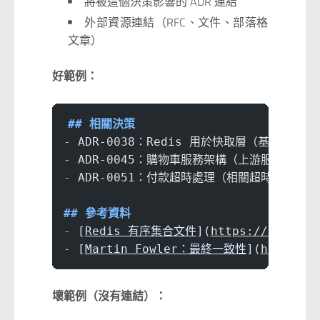
將被這個決策影響的 ADR 連結
外部資源連結（RFC、文件、部落格
文章）
好範例：
## 相關決策
-
 ADR-0038：Redis 用於快取層（基礎設施選
-
 ADR-0045：購物車服務架構（上游服務）
-
 ADR-0051：付款超時處理（相關超時邏輯）
## 參考資料
-
 [
Redis 有序集合文件
](
https://redis.i
-
 [
Martin Fowler：最終一致性
](
https://
壞範例（沒有連結）：