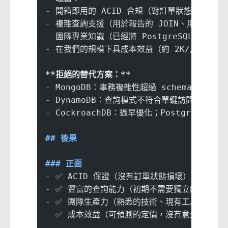
-
 開箱即用的 ACID 合規（對訂單狀態轉換至關
-
 複雜查詢支援（用於報告的 JOIN、用於分析
-
 團隊專業知識（已經將 PostgreSQL 用於其
-
 在我們的規模下具成本效益（約 2K/月 vs. Coc
**拒絕的替代方案：**
-
 MongoDB：事務複雜性超過 schema 靈活性
-
 DynamoDB：查詢模式不符合單鍵訪問模型
-
 CockroachDB：過早優化；PostgreSQL 輕
## 後果
### 正面
-
 ✅ ACID 保證（沒有訂單狀態損壞）
-
 ✅ 豐富的查詢能力（初期不需要獨立的分析資
-
 ✅ 團隊生產力（熟悉的技術、現有工具）
-
 ✅ 成本效益（可預測的定價，沒有意外的出口