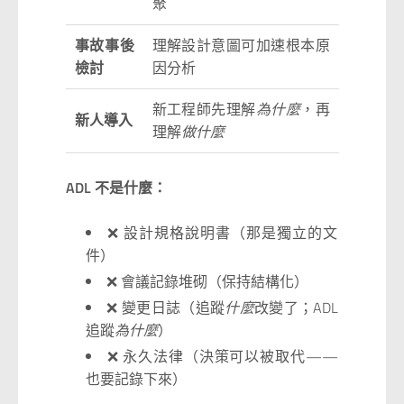
聚
事故事後
理解設計意圖可加速根本原
檢討
因分析
新工程師先理解
為什麼
，再
新人導入
理解
做什麼
ADL 不是什麼：
❌ 設計規格說明書（那是獨立的文
件）
❌ 會議記錄堆砌（保持結構化）
❌ 變更日誌（追蹤
什麼
改變了；ADL
追蹤
為什麼
）
❌ 永久法律（決策可以被取代——
也要記錄下來）