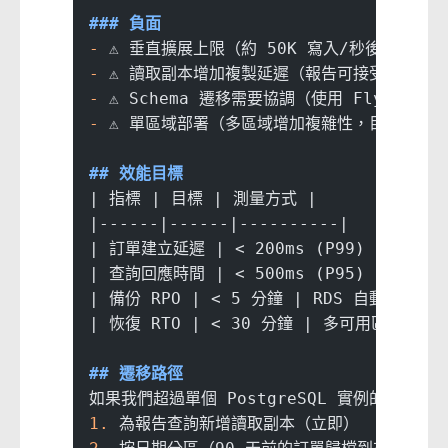
### 負面
-
 ⚠️ 垂直擴展上限（約 50K 寫入/秒後需要分片
-
 ⚠️ 讀取副本增加複製延遲（報告可接受 1-2 
-
 ⚠️ Schema 遷移需要協調（使用 Flyway 
-
 ⚠️ 單區域部署（多區域增加複雜性，目前還不
## 效能目標
| 指標 | 目標 | 測量方式 |
|------|------|----------|
| 訂單建立延遲 | < 200ms (P99) | 應用
| 查詢回應時間 | < 500ms (P95) | RDS Pe
| 備份 RPO | < 5 分鐘 | RDS 自動備份 |
| 恢復 RTO | < 30 分鐘 | 多可用區故障轉
## 遷移路徑
如果我們超過單個 PostgreSQL 實例的容量：
1.
 為報告查詢新增讀取副本（立即）