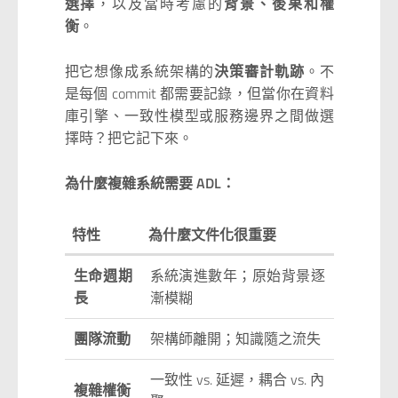
選擇
，以及當時考慮的
背景、後果和權
衡
。
把它想像成系統架構的
決策審計軌跡
。不
是每個 commit 都需要記錄，但當你在資料
庫引擎、一致性模型或服務邊界之間做選
擇時？把它記下來。
為什麼複雜系統需要 ADL：
特性
為什麼文件化很重要
生命週期
系統演進數年；原始背景逐
長
漸模糊
團隊流動
架構師離開；知識隨之流失
一致性 vs. 延遲，耦合 vs. 內
複雜權衡