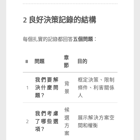
2 良好決策記錄的結構
每個扎實的記錄都回答
五個問題
：
章
#
問題
目的
節
我們要解
框定決策、限制
背
1
決什麼問
條件、利害關係
景
題？
人
候
我們考慮
選
展示解決方案空
2
了哪些選
方
間和權衡
項？
案