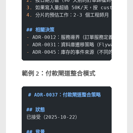
2.
 按日期分區（90 天前的訂單歸檔到存檔表）
3.
 如果寫入量超過 50K/天，按 customer_i
4.
 分片的預估工作：2-3 個工程師月
## 相關決策
-
 ADR-0012：服務邊界（訂單服務定義）
-
 ADR-0031：資料庫遷移策略（Flyway）
-
 ADR-0045：庫存的事件來源（不同的一致性
範例 2：付款閘道整合模式
# ADR-0037：付款閘道整合策略
## 狀態
已接受（2025-10-22）
## 背景