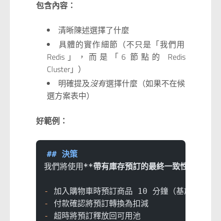
包含內容：
清晰陳述選擇了什麼
具體的實作細節（不只是「我們用
Redis」，而是「6 節點的 Redis
Cluster」）
明確提及
沒有
選擇什麼（如果不在候
選方案表中）
好範例：
## 決策
我們將使用
**帶有庫存預訂的最終一致性**
。
-
 加入購物車時預訂商品 10 分鐘（基於 TTL）
-
 付款確認將預訂轉換為扣減
-
 超時將預訂釋放回可用池