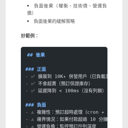
負面後果（權衡、技術債、營運負
擔）
負面後果的緩解策略
好範例：
## 後果
### 正面
-
 ✅ 擴展到 10K+ 併發用戶（已負載測試）
-
 ✅ 不會超賣（預訂保證庫存）
-
 ✅ 延遲降到 < 100ms（沒有列鎖）
### 負面
-
 ⚠️ 複雜性：預訂超時處理（cron + Lua 腳
-
 ⚠️ 邊界情況：如果付款超過 10 分鐘，用戶
-
 ⚠️ 營運負擔：監控預訂佇列深度