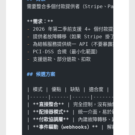
需要整合多個付款提供者（Stripe、PayPal、K
**需求：**
-
 2026 年第二季前支援 4+ 個付款提供者
-
 提供者故障轉移（如果 Stripe 掛了，路由到 
-
 為結帳服務提供統一 API（不要暴露提供者差
-
 PCI-DSS 合規（最小化範圍）
-
 支援退款、部分退款、扣款
## 候選方案
| 模式 | 優點 | 缺點 | 適合度 |
|------|------|------|--------|
| 
**直接整合**
 | 完全控制，沒有抽象開銷 |
| 
**配接器模式**
 | 統一介面，易於新增提供者
| 
**付款協調層**
 | 內建故障轉移、路由規則、分
| 
**事件驅動（webhooks）**
 | 解耦、非同步