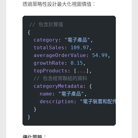
透過策略性設計最大化視圖價值：
// 包含計算值
{
  category
: 
"電子產品"
,
  totalSales
: 
109.97
,
  averageOrderValue
: 
54.99
,  
// 預先
  growthRate
: 
0.15
,           
// 預
  topProducts
: [
...
],
  // 包含經常聯結的資料
  categoryMetadata
: {
    name
: 
"電子產品"
,
    description
: 
"電子裝置和配件"
  }
}
優化策略：