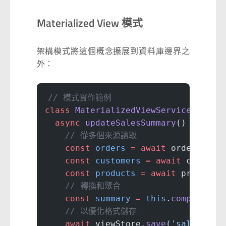
Materialized View 模式
架構模式將這個概念擴展到資料庫邊界之
外：
// 模式實作範例
class
 MaterializedViewService
 {
  async
 updateSalesSummary
() {
    // 從多個來源讀取
    const
 orders
 =
 await
 orderDatab
    const
 customers
 =
 await
 custome
    const
 products
 =
 await
 productC
    // 轉換和聚合
    const
 summary
 =
 this
.
computeSum
    // 以優化格式儲存
    await
 viewStore.
save
(
'sales_sum