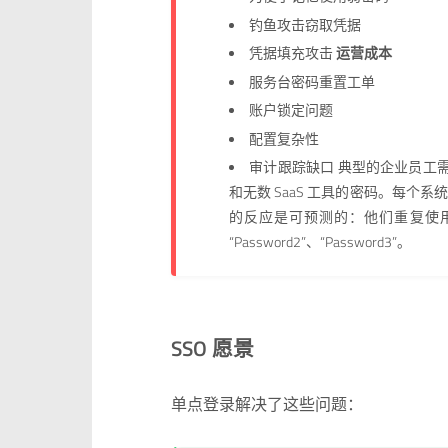
钓鱼攻击窃取凭据
凭据填充攻击
运营成本
服务台密码重置工单
账户锁定问题
配置复杂性
审计跟踪缺口 典型的企业员工需
和无数 SaaS 工具的密码。每
的反应是可预测的：他们重复使用密
“Password2”、“Password3”。
SSO 愿景
单点登录解决了这些问题：