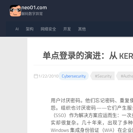
neo01.com
解码数字异常
AI
架构
网络安全
开发
其他
单点登录的演进：从 KERBE
1/22/2010
Cybersecurity
#Security
#Authe
用户讨厌密码。他们忘记密码、重复
怨。组织也讨厌密码——它们产生服
（SSO）作为解决方案应运而生：一
实却很复杂。几十年来，出现了多种 
Windows 集成身份验证（WIA）在企