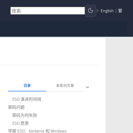
🌐
English
|
繁
目录
本系列文章
SSO 演进时间线
密码问题
密码为何失败
SSO 愿景
早期 SSO：Kerberos 和 Windows