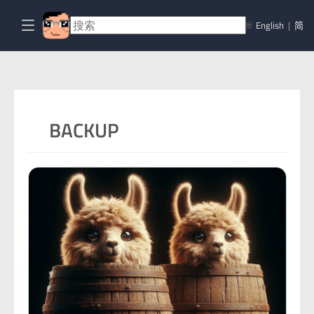
🌐
English
|
简
BACKUP