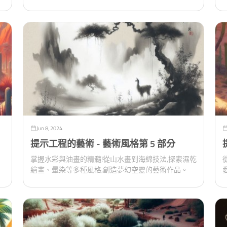
Jun 8, 2024
提示工程的藝術 - 藝術風格第 5 部分
掌握水彩與油畫的精髓!從山水畫到海綿技法,探索濕乾
繪畫、暈染等多種風格,創造夢幻空靈的藝術作品。