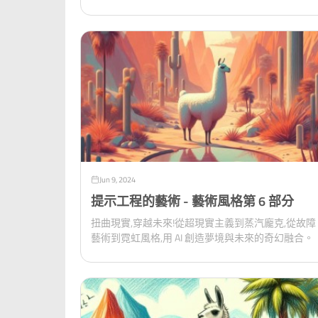
Jun 9, 2024
提示工程的藝術 - 藝術風格第 6 部分
扭曲現實,穿越未來!從超現實主義到蒸汽龐克,從故障
藝術到霓虹風格,用 AI 創造夢境與未來的奇幻融合。