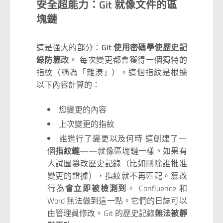
安全超能力：Git 就像文件的區
塊鏈
這是強大的部分：
Git 使用密碼學使歷史記
錄防篡改
。 每次變更都會獲得一個獨特的
指紋（稱為「雜湊」）。這個指紋是根據
以下內容計算的：
您變更的內容
上次變更的指紋
誰進行了變更以及何時 這創建了一
個
指紋鏈
——就像區塊鏈一樣。如果有
人試圖篡改歷史記錄（比如刪除誰批准
變更的證據），指紋就不再匹配。篡改
行為
會立即被檢測到
。 Confluence 和
Word 無法做到這一點。它們的日誌可以
由管理員修改。Git 的歷史記錄
無法被靜