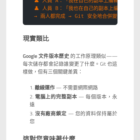
  👤 人員 A：「我在自己的副本上編輯」
  👤 人員 B：「我也在自己的副本上編輯」
  → 兩人都完成 → Git 安全地合併變更 ✅
現實類比
Google 文件版本歷史
的工作原理類似——
每次儲存都會記錄誰變更了什麼。Git 也這
樣做，但有三個關鍵差異：
離線運作
— 不需要網際網路
電腦上的完整副本
— 每個版本，永
遠
沒有廠商鎖定
— 您的資料保持屬於
您
這對您意味著什麼