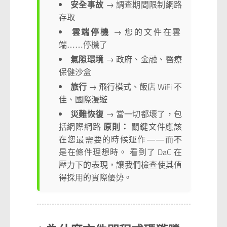
安全事故
→ 調查期間限制網路
存取
雲端停機
→ 您的文件在雲
端……停機了
氣隙環境
→ 政府、金融、醫療
保健沙盒
旅行
→ 飛行模式、飯店 WiFi 不
佳、國際漫遊
災難恢復
→ 當一切都壞了，包
括網際網路
原則：
關鍵文件應該
在您最需要的時候運作——而不
是在條件理想時。 看到了 DaC 在
壓力下的表現，讓我們檢查使其值
得採用的實際優勢。