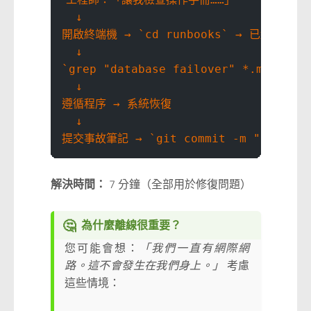
  ↓
開啟終端機 → `cd runbooks` → 已經本機克
  ↓
`grep "database failover" *.md` →
  ↓
遵循程序 → 系統恢復
  ↓
提交事故筆記 → `git commit -m "Incident
解決時間：
7 分鐘（全部用於修復問題）
🤔
為什麼離線很重要？
您可能會想：
「我們一直有網際網
路。這不會發生在我們身上。」
考慮
這些情境：