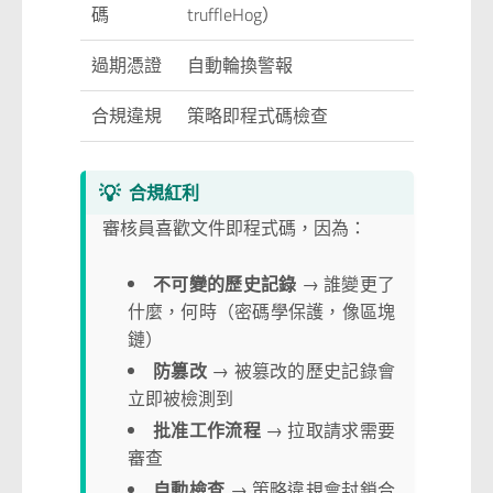
碼
truffleHog）
過期憑證
自動輪換警報
合規違規
策略即程式碼檢查
💡
合規紅利
審核員喜歡文件即程式碼，因為：
不可變的歷史記錄
→ 誰變更了
什麼，何時（密碼學保護，像區塊
鏈）
防篡改
→ 被篡改的歷史記錄會
立即被檢測到
批准工作流程
→ 拉取請求需要
審查
自動檢查
→ 策略違規會封鎖合