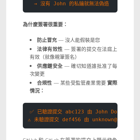
  → 沒有 John 的私鑰就無法偽造
為什麼簽署很重要：
防止冒充
— 沒人能假裝是您
法律有效性
— 簽署的提交在法庭上
有效（就像親筆簽名）
供應鏈安全
— 確切知道誰批准了每
次變更
合規性
— 某些受監管產業需要
實際
情況：
✅ 已驗證提交 abc123 由 John Doe (john@
⚠️ 未驗證提交 def456 由 unknown@example