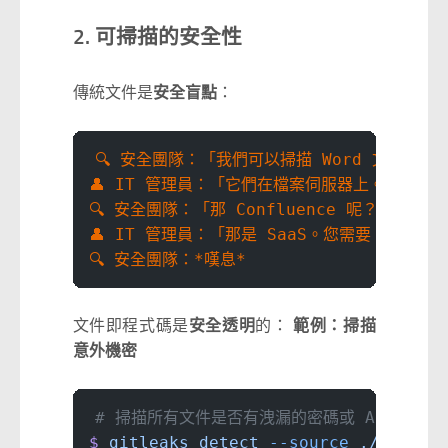
2. 可掃描的安全性
傳統文件是
安全盲點
：
🔍 安全團隊：「我們可以掃描 Word 文件是否
👤 IT 管理員：「它們在檔案伺服器上。我們需要
🔍 安全團隊：「那 Confluence 呢？」
👤 IT 管理員：「那是 SaaS。您需要 API 存
🔍 安全團隊：*嘆息*
文件即程式碼是
安全透明
的：
範例：掃描
意外機密
# 掃描所有文件是否有洩漏的密碼或 API 金鑰
$
 gitleaks
 detect
 --source
 ./docs
 -