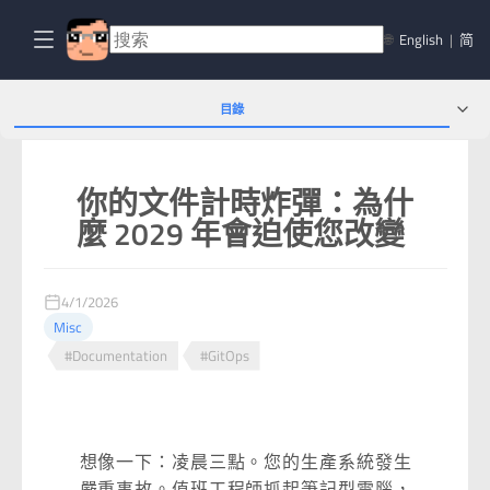
🌐
English
|
简
目錄
你的文件計時炸彈：為什
麼 2029 年會迫使您改變
4/1/2026
Misc
#Documentation
#GitOps
想像一下：凌晨三點。您的生產系統發生
嚴重事故。值班工程師抓起筆記型電腦，