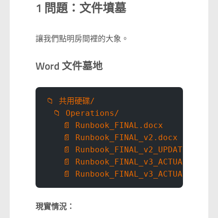
1 問題：文件墳墓
讓我們點明房間裡的大象。
Word 文件墓地
📁 共用硬碟/
  📁 Operations/
    📄 Runbook_FINAL.docx
    📄 Runbook_FINAL_v2.docx
    📄 Runbook_FINAL_v2_UPDATED.docx
    📄 Runbook_FINAL_v3_ACTUAL_FINAL
    📄 Runbook_FINAL_v3_ACTUAL_FINAL
現實情況：