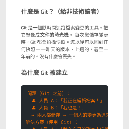
什麼是 Git？（給非技術讀者）
Git
是一個隨時間追蹤檔案變更的工具。把
它想像成
文件的時光機
。 每次您儲存變更
時，Git 都會拍攝快照。您以後可以回到任
何快照——昨天的版本、上週的，甚至一
年前的。沒有什麼會丟失。
為什麼 Git 被建立
問題（Git 之前）：
  👤 人員 A：「我正在編輯檔案！」
  👤 人員 B：「我也是！」
  → 兩人都儲存 → 一個人的變更為遺失 😱
解決方案（使用 Git）：