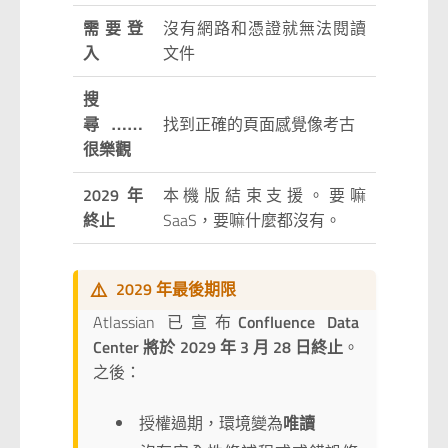
需要登
沒有網路和憑證就無法閱讀
入
文件
搜
尋……
找到正確的頁面感覺像考古
很樂觀
2029 年
本機版結束支援。要嘛
終止
SaaS，要嘛什麼都沒有。
⚠️
2029 年最後期限
Atlassian 已宣布
Confluence Data
Center 將於 2029 年 3 月 28 日終止
。
之後：
授權過期，環境變為
唯讀