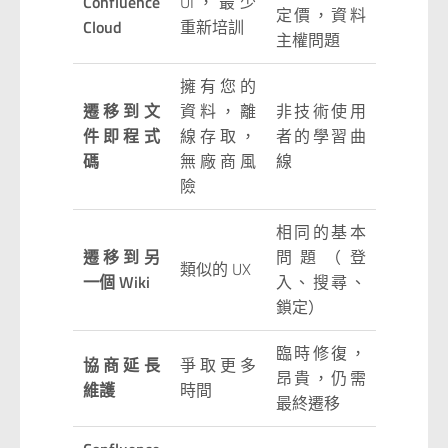
Confluence
UI，最少
定價，資料
Cloud
重新培訓
主權問題
擁有您的
遷移到文
資料，離
非技術使用
件即程式
線存取，
者的學習曲
碼
無廠商風
線
險
相同的基本
遷移到另
問題（登
類似的 UX
一個 Wiki
入、搜尋、
鎖定）
臨時修復，
協商延長
爭取更多
昂貴，仍需
維護
時間
最終遷移