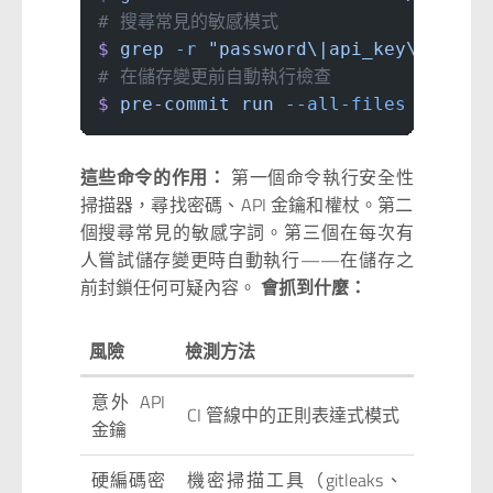
# 搜尋常見的敏感模式
$
 grep
 -r
 "password\|api_key\|secre
# 在儲存變更前自動執行檢查
$
 pre-commit
 run
 --all-files
這些命令的作用：
第一個命令執行安全性
掃描器，尋找密碼、API 金鑰和權杖。第二
個搜尋常見的敏感字詞。第三個在每次有
人嘗試儲存變更時自動執行——在儲存之
前封鎖任何可疑內容。
會抓到什麼：
風險
檢測方法
意外 API
CI 管線中的正則表達式模式
金鑰
硬編碼密
機密掃描工具（gitleaks、