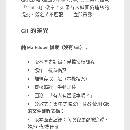
GitHub 和 GitLab 在簽署的提交上顯示綠色
「Verified」徽章。如果有人試圖偽造您的
提交，簽名將不匹配——立即暴露。
Git 的差異
純 Markdown 檔案（沒有 Git）：
版本歷史記錄：僅檔案時間戳
協作：覆蓋衝突
離線存取：是（本機檔案）
審核追蹤：手動記錄
回滾：「有人有舊版本嗎？」
分散式：集中式檔案伺服器
使用 Git
的文件即程式碼：
版本歷史記錄：每次變更都被追蹤，
誰/何時/為什麼