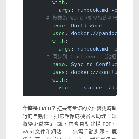
        with
:
          args
: 
runbook.md -o runbo
      # 轉換為 Word（給堅持的利害關係人）
      - 
name
: 
Build Word
        uses
: 
docker://pandoc/core
        with
:
          args
: 
runbook.md -o runbo
      # 同步到 Confluence（給還沒準備
      - 
name
: 
Sync to Confluence
        uses
: 
docker://confluence-p
        with
:
          args
: 
--source ./docs --s
什麼是 CI/CD？
這是每當您的文件變更時執
行的自動化。把它想像成機器人助理：您
將變更儲存到 Git，它會自動建構 PDF、
Word 文件和網站——無需手動步驟。
魔