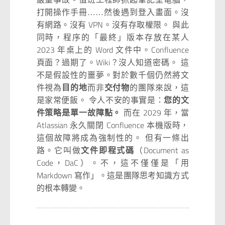
打開操作手冊……然後遇到登入畫面。沒
有網路。沒有 VPN。沒有存取權限。 與此
同時，程序的「最終」版本存放在某人
2023 年桌上的 Word 文件中。Confluence
頁面？過期了。Wiki？沒人知道密碼。 這
不是假設性的噩夢。對於數千個仍然將文
件視為
目的地
而非
交付物
的團隊來說，這
是家常便飯。 令人不安的事實是：
您的文
件策略是單一故障點。
而在 2029 年，當
Atlassian 永久關閉 Confluence 本機版時，
這個故障將成為強制性的。 但有一條出
路。它叫做
文件即程式碼
（Document as
Code，DaC）。不，這不僅僅是「用
Markdown 寫作」。這是團隊思考知識方式
的根本轉變。