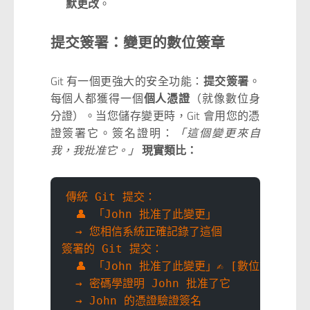
默更改
。
提交簽署：變更的數位簽章
Git 有一個更強大的安全功能：
提交簽署
。
每個人都獲得一個
個人憑證
（就像數位身
分證）。当您儲存變更時，Git 會用您的憑
證簽署它。簽名證明：
「這個變更來自
我，我批准它。」
現實類比：
傳統 Git 提交：
  👤 「John 批准了此變更」
  → 您相信系統正確記錄了這個
簽署的 Git 提交：
  👤 「John 批准了此變更」✍️ [數位簽署]
  → 密碼學證明 John 批准了它
  → John 的憑證驗證簽名