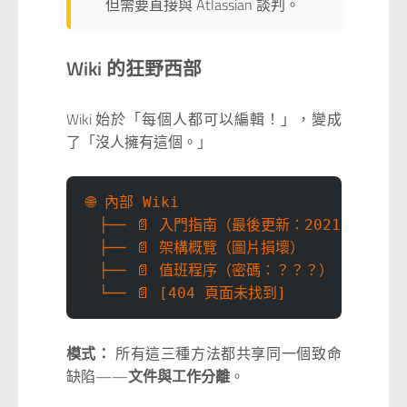
但需要直接與 Atlassian 談判。
Wiki 的狂野西部
Wiki 始於「每個人都可以編輯！」，變成
了「沒人擁有這個。」
🌐 內部 Wiki
  ├── 📄 入門指南（最後更新：2021 年）
  ├── 📄 架構概覽（圖片損壞）
  ├── 📄 值班程序（密碼：？？？）
  └── 📄 [404 頁面未找到]
模式：
所有這三種方法都共享同一個致命
缺陷——
文件與工作分離
。