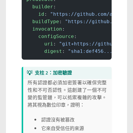
  builder
:
    id
: 
"https://github.com/actions
  buildType
: 
"https://github.com/ac
  invocation
:
    configSource
:
      uri
: 
"git+https://github.com/
      digest
: 
"sha1:def456..."
💡
支柱 2：加密驗證
所有認證都必須加密簽署以確保完整
性和不可否認性。這創建了一個不可
變的監管鏈，可以抵禦複雜的攻擊。
將其視為數位印章，證明：
認證沒有被篡改
它來自受信任的來源