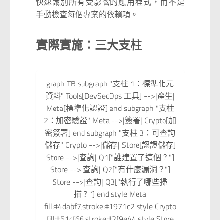
快速識別所有受影響的應用程式，而不是
手動檢查每個專案的依賴項。
實際實施：三大支柱
graph TB subgraph "支柱 1：標準化元
資料" Tools[DevSecOps 工具] -->|產生|
Meta[標準化認證] end subgraph "支柱
2：加密驗證" Meta -->|簽署| Crypto[加
密簽署] end subgraph "支柱 3：可查詢
儲存" Crypto -->|儲存| Store[認證儲存]
Store -->|查詢| Q1["誰建置了這個？"]
Store -->|查詢| Q2["有什麼漏洞？"]
Store -->|查詢| Q3["執行了哪些掃
描？"] end style Meta
fill:#4dabf7,stroke:#1971c2 style Crypto
fill:#51cf66,stroke:#2f9e44 style Store