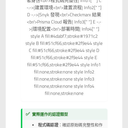
者身份<br/>程式碼完整性| Info1[" "] C
-.->|建置環境<br/>建置流程| Info2[" "]
D -.->|Snyk 發現<br/>Checkmarx 結果
<br/>Prisma Cloud 報告| Info3[" "] E -.-
>|環境配置<br/>部署時間| Info4[" "]
style A fill:#4dabf7,stroke:#1971c2
style B fill:#51cf66,stroke:#2f9e44 style
C fill:#51cf66,stroke:#2f9e44 style D
fill:#51cf66,stroke:#2f9e44 style E
fill:#51cf66,stroke:#2f9e44 style Info1
fill:none,stroke:none style Info2
fill:none,stroke:none style Info3
fill:none,stroke:none style Info4
fill:none,stroke:none
✅
實際運作的認證類型
程式碼認證
：確認原始碼完整性和作