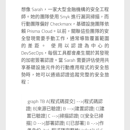
想像 Sarah，一家大型金融機構的安全工程
師。她的團隊使用 Snyk 進行漏洞掃描，而
行動團隊偏好 Checkmarx，基礎設施團隊依
賴 Prisma Cloud。以前，關聯這些團隊的安
全發現需要手動工作，通常導致覆蓋範圍
的差距。 使用以認證為中心的
DevSecOps，每個工具都會產生關於其發現
的加密簽署認證。當 Sarah 需要評估使用共
享基礎設施元件的行動應用程式的安全態
勢時，她可以通過認證追蹤完整的安全旅
程：
graph TB A[程式碼提交] -->|程式碼認
證| B[來源已驗證] B -->|建置認證| C[建
置已驗證] C -->|掃描認證| D[安全已掃
描] D -->|部署認證| E[已部署] B -.->|作