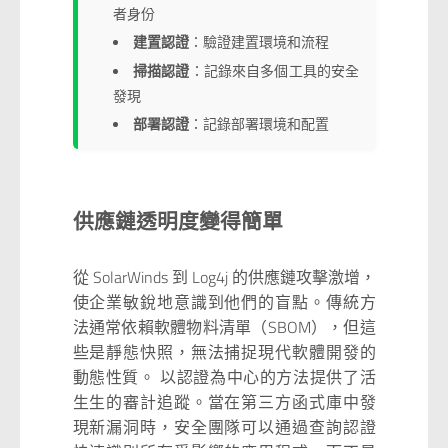
者身份
建置認證
：驗證建置環境和流程
掃描認證
：記錄來自多個工具的安全
發現
部署認證
：記錄部署環境和配置
供應鏈透明度變得簡單
從 SolarWinds 到 Log4j 的供應鏈攻擊激增，
使企業敏銳地意識到他們的盲點。傳統方
法通常依賴軟體物料清單（SBOM），但這
些是靜態快照，無法捕捉現代軟體開發的
動態性質。 以認證為中心的方法提供了活
生生的審計追蹤。當在第三方函式庫中發
現新漏洞時，安全團隊可以通過查詢認證