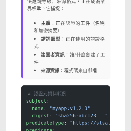
供應鏈等級）來源格式，正在成為業
界標準。它捕捉：
主體
：正在認證的工件（名稱
和加密摘要）
謂詞類型
：正在使用的認證格
式
建置者資訊
：誰/什麼創建了工
件
來源資訊
：程式碼來自哪裡
# 認證元資料範例
subject
:
  name
: 
"myapp:v1.2.3"
  digest
: 
"sha256:abc123..."
predicateType
: 
"https://slsa.dev/pr
predicate
: