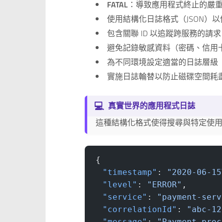
FATAL
：導致應用程式終止的嚴
使用結構化日誌格式（JSON）
包含關聯 ID 以追蹤跨服務的請求
避免記錄敏感資料（密碼、信用
為不同環境設定適當的日誌層級（開
實施日誌輪替以防止磁碟空間耗
💻
真實世界的應用程式日誌
這種結構化格式使得搜尋與特定使用者
{
  "timestamp"
: 
"2020-06-15
  "level"
: 
"ERROR"
,
  "service"
: 
"payment-serv
  "correlationId"
: 
"abc-12
  "message"
: 
"Payment proc