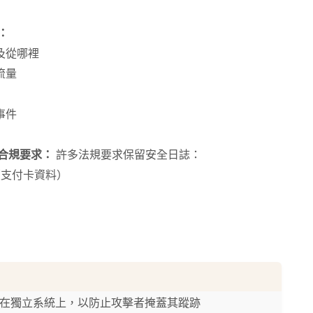
：
及從哪裡
流量
試
事件
合規要求：
許多法規要求保留安全日誌：
存（支付卡資料）
在獨立系統上，以防止攻擊者掩蓋其蹤跡