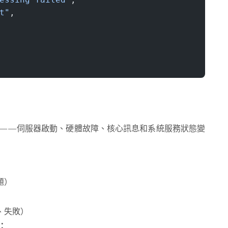
t"
,
——伺服器啟動、硬體故障、核心訊息和系統服務狀態變
題）
、失敗）
：