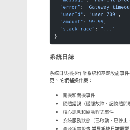
  "error"
: 
"Gateway timeou
  "userId"
: 
"user_789"
,
  "amount"
: 
99.99
,
  "stackTrace"
: 
"..."
}
系統日誌
系統日誌捕捉作業系統和基礎設施事件
更。
它們捕捉什麼：
開機和關機事件
硬體錯誤（磁碟故障、記憶體問
核心訊息和驅動程式事件
系統服務狀態（已啟動、已停止
資源耗盡警告
常見系統日誌類型