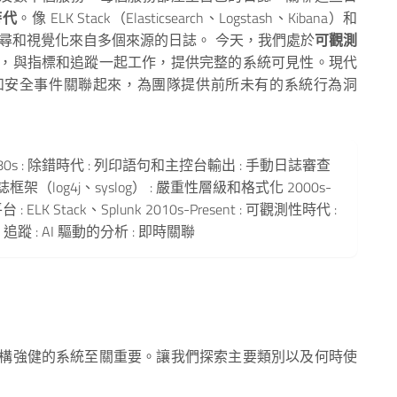
時代
。像 ELK Stack（Elasticsearch、Logstash、Kibana）和
、搜尋和視覺化來自多個來源的日誌。 今天，我們處於
可觀測
，與指標和追蹤一起工作，提供完整的系統可見性。現代
和安全事件關聯起來，為團隊提供前所未有的系統行為洞
0s-1980s : 除錯時代 : 列印語句和主控台輸出 : 手動日誌審查
日誌框架（log4j、syslog） : 嚴重性層級和格式化 2000s-
ELK Stack、Splunk 2010s-Present : 可觀測性時代 :
+ 追蹤 : AI 驅動的分析 : 即時關聯
構強健的系統至關重要。讓我們探索主要類別以及何時使