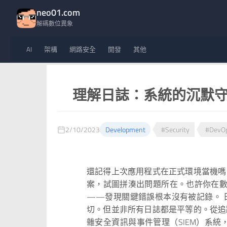
neo01.com
解碼數位異象
AI
架構
網路安全
開發
其他
理解日誌：系統的沉默
2/10/2023
Development
#Security
#DevO
還記得上次應用程式在正式環境當機嗎
案，試圖拼湊出問題所在。也許你在數千
——發現關鍵錯誤根本沒有被記錄。 
切。但並非所有日誌都是平等的。從追
雜安全資訊與事件管理（SIEM）系