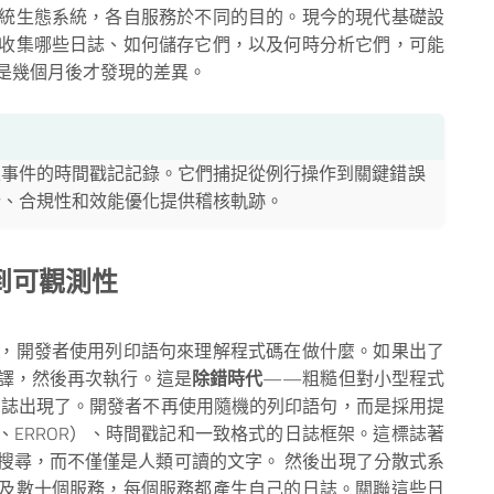
統生態系統，各自服務於不同的目的。現今的現代基礎設
收集哪些日誌、如何儲存它們，以及何時分析它們，可能
是幾個月後才發現的差異。
生事件的時間戳記記錄。它們捕捉從例行操作到關鍵錯誤
析、合規性和效能優化提供稽核軌跡。
到可觀測性
，開發者使用列印語句來理解程式碼在做什麼。如果出了
譯，然後再次執行。這是
除錯時代
——粗糙但對小型程式
日誌出現了。開發者不再使用隨機的列印語句，而是採用提
ARN、ERROR）、時間戳記和一致格式的日誌框架。這標誌著
搜尋，而不僅僅是人類可讀的文字。 然後出現了分散式系
及數十個服務，每個服務都產生自己的日誌。關聯這些日