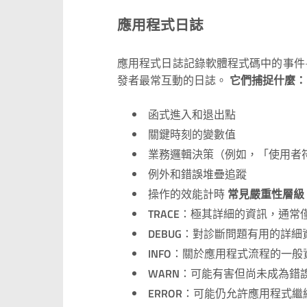
應用程式日誌
應用程式日誌記錄軟體程式碼中的事件
發者最常互動的日誌。
它們捕捉什麼：
函式進入和退出點
關鍵時刻的變數值
業務邏輯決策（例如，「使用者
例外和錯誤堆疊追蹤
操作的效能計時
常見嚴重性層級
TRACE
：極其詳細的資訊，通常
DEBUG
：對診斷問題有用的詳細
INFO
：關於應用程式流程的一般
WARN
：可能有害但尚未成為錯
ERROR
：可能仍允許應用程式繼