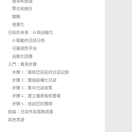
搜尋和過濾
聚合和統計
關聯
視覺化
日誌的未來：AI 與自動化
AI 驅動的日誌分析
可觀測性平台
自動化回應
入門：實用步驟
步驟 1：稽核您目前的日誌記錄
步驟 2：實施結構化日誌
步驟 3：集中日誌收集
步驟 4：建立儀表板和警報
步驟 5：培訓您的團隊
結論：日誌作為策略資產
其他資源