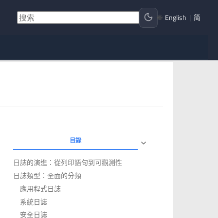
🌐
English
|
简
目錄
日誌的演進：從列印語句到可觀測性
日誌類型：全面的分類
應用程式日誌
系統日誌
安全日誌