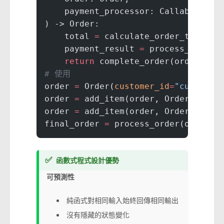
    payment_processor: Callable[[
fl
) -> Order:
    total 
=
 calculate_order_total(o
    payment_result 
=
 process_paymen
    return
 complete_order(order, pa
# 使用
order 
=
 Order(
customer_id
=
"customer
order 
=
 add_item(order, OrderItem(
"
order 
=
 add_item(order, OrderItem(
"
final_order 
=
 process_order(order, 
✅
函數式程式設計優勢
可預測性
純函式對相同輸入始終回傳相同輸出
沒有隱藏的狀態變化