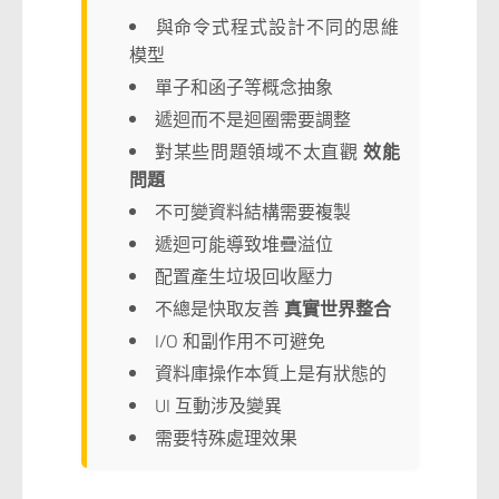
與命令式程式設計不同的思維
模型
單子和函子等概念抽象
遞迴而不是迴圈需要調整
對某些問題領域不太直觀
效能
問題
不可變資料結構需要複製
遞迴可能導致堆疊溢位
配置產生垃圾回收壓力
不總是快取友善
真實世界整合
I/O 和副作用不可避免
資料庫操作本質上是有狀態的
UI 互動涉及變異
需要特殊處理效果