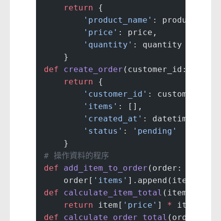
    return
 {
        'product_name'
: product_nam
        'price'
: price,
        'quantity'
: quantity
    }
def
 create_order
(customer_id: 
str
) 
    return
 {
        'customer_id'
: customer_id,
        'items'
: [],
        'created_at'
: datetime.now(
        'status'
: 
'pending'
    }
# 操作資料的程序
def
 add_item_to_order
(order: Dict, 
    order[
'items'
].append(item)
def
 calculate_item_total
(item: Dict
    return
 item[
'price'
] 
*
 item[
'qu
def
 calculate_order_total
(order: Di