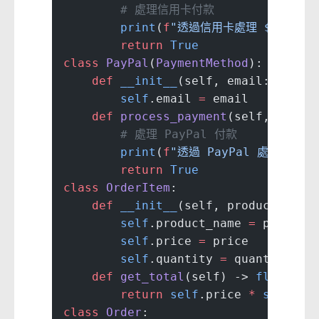
        # 處理信用卡付款
        print
(
f
"透過信用卡處理 $
{
amoun
        return
 True
class
 PayPal
(
PaymentMethod
):
    def
 __init__
(self, email: 
str
):
        self
.email 
=
 email
    def
 process_payment
(self, amoun
        # 處理 PayPal 付款
        print
(
f
"透過 PayPal 處理 $
{
am
        return
 True
class
 OrderItem
:
    def
 __init__
(self, product_name
        self
.product_name 
=
 product
        self
.price 
=
 price
        self
.quantity 
=
 quantity
    def
 get_total
(self) -> 
float
:
        return
 self
.price 
*
 self
.qu
class
 Order
: