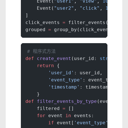
    Event(
"user1"
, 
"view"
, 
1001
),
    Event(
"user2"
, 
"click"
, 
1002
)
]
click_events 
=
 filter_events(events
grouped 
=
 group_by(click_events, 
la
# 程序式方法
def
 create_event
(user_id: 
str
, even
    return
 {
        'user_id'
: user_id,
        'event_type'
: event_type,
        'timestamp'
: timestamp
    }
def
 filter_events_by_type
(events: L
    filtered 
=
 []
    for
 event 
in
 events:
        if
 event[
'event_type'
] 
==
 e