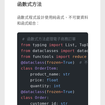
函數式方法
函數式程式設計使用純函式、不可變資料
和函式組合：
# 函數式方法處理電子商務訂單
from
 typing 
import
 List, Tuple, Cal
from
 dataclasses 
import
 dataclass
from
 functools 
import
 reduce
@dataclass
(
frozen
=
True
)  
# 不可變
class
 OrderItem
:
    product_name: 
str
    price: 
float
    quantity: 
int
@dataclass
(
frozen
=
True
)
class
 Order
:
    customer_id: 
str