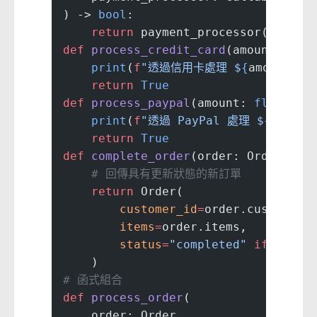
) -> 
bool
:
    return
 payment_processor(amount
def
 process_credit_card
(amount: 
flo
    print
(
f
"透過信用卡處理 $
{
amount
}
"
)
    return
 True
def
 process_paypal
(amount: 
float
) -
    print
(
f
"透過 PayPal 處理 $
{
amount
    return
 True
def
 complete_order
(order: Order, pa
    # 回傳具有更新狀態的新訂單
    return
 Order(
        customer_id
=
order.customer_
        items
=
order.items,
        status
=
"completed"
 if
 payme
    )
# 函式組合
def
 process_order
(
    order: Order,