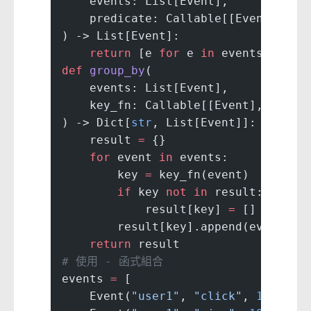
    events: List[Event],
    predicate: Callable[[Event], 
bo
) -> List[Event]:
    return
 [e 
for
 e 
in
 events 
if
 pr
def
 group_by
(
    events: List[Event],
    key_fn: Callable[[Event], 
str
]
) -> Dict[
str
, List[Event]]:
    result 
=
 {}
    for
 event 
in
 events:
        key 
=
 key_fn(event)
        if
 key 
not
 in
 result:
            result[key] 
=
 []
        result[key].append(event)
    return
 result
# 使用 - 函式組合
events 
=
 [
    Event(
"user1"
, 
"click"
, 
1000
),