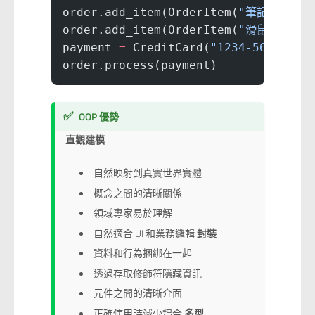
order.add_item(OrderItem(
"筆記型電腦"
order.add_item(OrderItem(
"滑鼠"
, 
29.
payment 
=
 CreditCard(
"1234-5678-901
order.process(payment)
✅
OOP 優勢
直觀建模
自然映射到真實世界實體
概念之間的清晰關係
領域專家易於理解
自然適合 UI 和業務邏輯
封裝
資料和行為捆綁在一起
透過存取修飾符隱藏資訊
元件之間的清晰介面
正確使用時減少耦合
多型