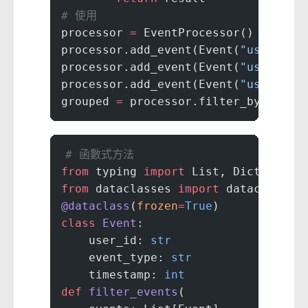
# 使用
processor 
=
 EventProcessor()
processor.add_event(Event(
"user1"
, 
processor.add_event(Event(
"user1"
, 
processor.add_event(Event(
"user2"
, 
grouped 
=
 processor.filter_by_type(
# 函數式方法
from
 typing 
import
 List, Dict, Call
from
 dataclasses 
import
 dataclass
@dataclass
(
frozen
=
True
)
class
 Event
:
    user_id: 
str
    event_type: 
str
    timestamp: 
int
def
 filter_events
(