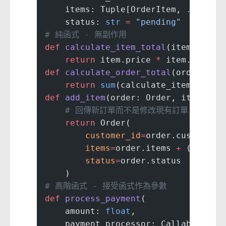
    items: Tuple[OrderItem, 
...
]
    status: 
str
 =
 "pending"
# 純函式 - 無副作用
def
 calculate_item_total
(item: Orde
    return
 item.price 
*
 item.quanti
def
 calculate_order_total
(order: Or
    return
 sum
(calculate_item_total
def
 add_item
(order: Order, item: Or
    # 回傳新訂單而不是修改現有訂單
    return
 Order(
        customer_id
=
order.customer_
        items
=
order.items 
+
 (item,)
        status
=
order.status
    )
# 高階函式 - 接受函式作為參數
def
 process_payment
(
    amount: 
float
,
    payment_processor: Callable[[
fl