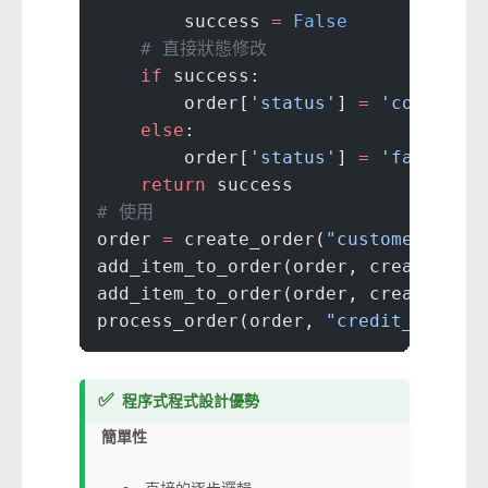
        success 
=
 False
    # 直接狀態修改
    if
 success:
        order[
'status'
] 
=
 'complete
    else
:
        order[
'status'
] 
=
 'failed'
    return
 success
# 使用
order 
=
 create_order(
"customer123"
)
add_item_to_order(order, create_ord
add_item_to_order(order, create_ord
process_order(order, 
"credit_card"
,
✅
程序式程式設計優勢
簡單性