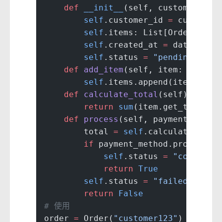
    def
 __init__
(self, customer_id:
        self
.customer_id 
=
 customer
        self
.items: List[OrderItem]
        self
.created_at 
=
 datetime.
        self
.status 
=
 "pending"
    def
 add_item
(self, item: OrderI
        self
.items.append(item)
    def
 calculate_total
(self) -> 
fl
        return
 sum
(item.get_total()
    def
 process
(self, payment_metho
        total 
=
 self
.calculate_tota
        if
 payment_method.process_p
            self
.status 
=
 "complete
            return
 True
        self
.status 
=
 "failed"
        return
 False
# 使用
order 
=
 Order(
"customer123"
)