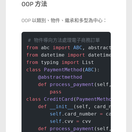
OOP 方法
OOP 以類別、物件、繼承和多型為中心：
# 物件導向方法處理電子商務訂單
from
 abc 
import
 ABC
, abstractmethod
from
 datetime 
import
 datetime
from
 typing 
import
 List
class
 PaymentMethod
(
ABC
):
    @abstractmethod
    def
 process_payment
(self, amoun
        pass
class
 CreditCard
(
PaymentMethod
):
    def
 __init__
(self, card_number:
        self
.card_number 
=
 card_num
        self
.cvv 
=
 cvv
    def
 process_payment
(self, amoun