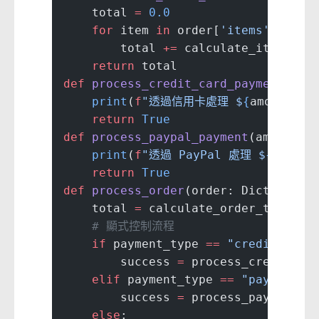
    total 
=
 0.0
    for
 item 
in
 order[
'items'
]:
        total 
+=
 calculate_item_tot
    return
 total
def
 process_credit_card_payment
(amo
    print
(
f
"透過信用卡處理 $
{
amount
}
 {
    return
 True
def
 process_paypal_payment
(amount: 
    print
(
f
"透過 PayPal 處理 $
{
amount
    return
 True
def
 process_order
(order: Dict, paym
    total 
=
 calculate_order_total(o
    # 顯式控制流程
    if
 payment_type 
==
 "credit_card
        success 
=
 process_credit_ca
    elif
 payment_type 
==
 "paypal"
:
        success 
=
 process_paypal_pa
    else
: