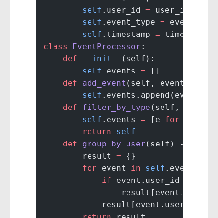
        self
.user_id 
=
 user_id
        self
.event_type 
=
 event_typ
        self
.timestamp 
=
 timestamp
class
 EventProcessor
:
    def
 __init__
(self):
        self
.events 
=
 []
    def
 add_event
(self, event: Even
        self
.events.append(event)
    def
 filter_by_type
(self, event_
        self
.events 
=
 [e 
for
 e 
in
 s
        return
 self
    def
 group_by_user
(self) -> Dict
        result 
=
 {}
        for
 event 
in
 self
.events:
            if
 event.user_id 
not
 in
                result[event.user_i
            result[event.user_id].a
        return
 result