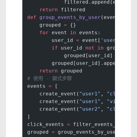
            filtered.append(event)
    return
 filtered
def
 group_events_by_user
(events: Li
    grouped 
=
 {}
    for
 event 
in
 events:
        user_id 
=
 event[
'user_id'
]
        if
 user_id 
not
 in
 grouped:
            grouped[user_id] 
=
 []
        grouped[user_id].append(eve
    return
 grouped
# 使用 - 顯式步驟
events 
=
 [
    create_event(
"user1"
, 
"click"
, 
    create_event(
"user1"
, 
"view"
, 
1
    create_event(
"user2"
, 
"click"
, 
]
click_events 
=
 filter_events_by_typ
grouped 
=
 group_events_by_user(clic