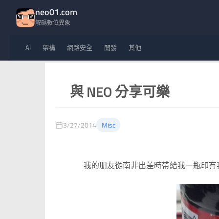
neo01.com
解碼數位異象
AI
架構
網路安全
開發
其他
與 NEO 分享可樂
3/27/2014
Misc
我的朋友從南非出差時帶給我一瓶印有