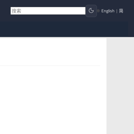
🌐
English
|
简