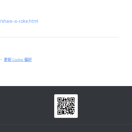
e/share-a-coke.html
言。
更新 Cookie 偏好