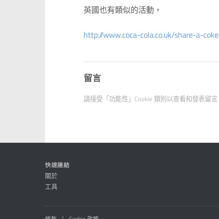
英國也有類似的活動，
http://www.coca-cola.co.uk/share-a-cok
留言
請接受「功能性」Cookie 類別以查看和發表留
快速連結
關於
工具
|