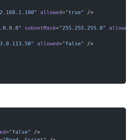
2.168.1.100"
 allowed
=
"true"
 />
.0.0.0"
 subnetMask
=
"255.255.255.0"
 allowed
=
"
3.0.113.50"
 allowed
=
"false"
 />
ed
=
"false"
 />
=
"Read, Script"
 />