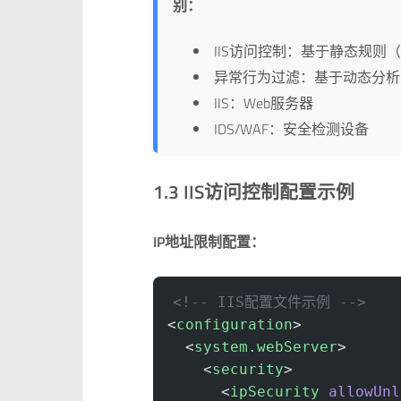
别：
IIS访问控制：基于静态规则（
异常行为过滤：基于动态分析
IIS：Web服务器
IDS/WAF：安全检测设备
1.3 IIS访问控制配置示例
IP地址限制配置：
<!-- IIS配置文件示例 -->
<
configuration
>
  <
system.webServer
>
    <
security
>
      <
ipSecurity
 allowUnl