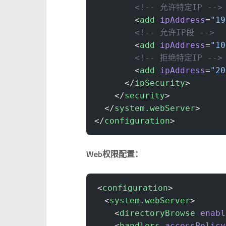
        <!-- 允许特定IP -->
        <
add
 ipAddress
=
"19
        <!-- 允许IP段 -->
        <
add
 ipAddress
=
"10
        <!-- 拒绝特定IP -->
        <
add
 ipAddress
=
"20
      </
ipSecurity
>
    </
security
>
  </
system.webServer
>
</
configuration
>
Web权限配置：
<
configuration
>
  <
system.webServer
>
    <
directoryBrowse
 enabl
    <
handlers
 accessPolicy