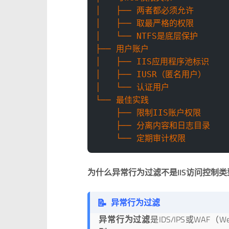
│   ├── 两者都必须允许
│   ├── 取最严格的权限
│   └── NTFS是底层保护
├── 用户账户
│   ├── IIS应用程序池标识
│   ├── IUSR（匿名用户）
│   └── 认证用户
└── 最佳实践
    ├── 限制IIS账户权限
    ├── 分离内容和日志目录
    └── 定期审计权限
为什么异常行为过滤不是IIS访问控制类
📝
异常行为过滤
异常行为过滤
是IDS/IPS或WA