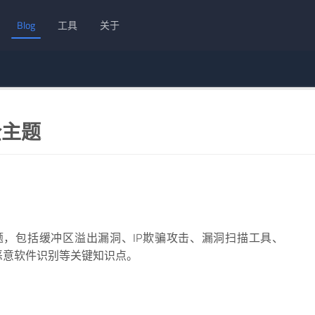
Blog
工具
关于
全主题
主题，包括缓冲区溢出漏洞、IP欺骗攻击、漏洞扫描工具、
束和恶意软件识别等关键知识点。