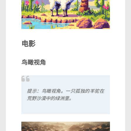
电影
鸟瞰视角
提示：鸟瞰视角。一只孤独的羊驼在
荒野沙漠中的绿洲里。