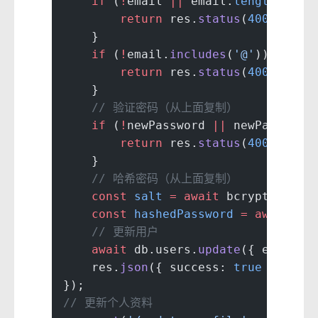
    if
 (
!
email 
||
 email.
length
 ===
 
        return
 res.
status
(
400
).
json
    }
    if
 (
!
email.
includes
(
'@'
)) {
        return
 res.
status
(
400
).
json
    }
    // 验证密码（从上面复制）
    if
 (
!
newPassword 
||
 newPassword
        return
 res.
status
(
400
).
json
    }
    // 哈希密码（从上面复制）
    const
 salt
 =
 await
 bcrypt.
genSa
    const
 hashedPassword
 =
 await
 bc
    // 更新用户
    await
 db.users.
update
({ email }
    res.
json
({ success: 
true
 });
});
// 更新个人资料