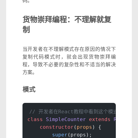
码。
货物崇拜编程：不理解就复
制
当开发者在不理解模式存在原因的情况下
复制代码模式时，就会出现货物崇拜编
程，导致不必要的复杂性和不适当的解决
方案。
模式
// 开发者在React教程中看到这个模式
class
 SimpleCounter
 extends
 React
.
C
    constructor
(
props
) {
        super
(props);