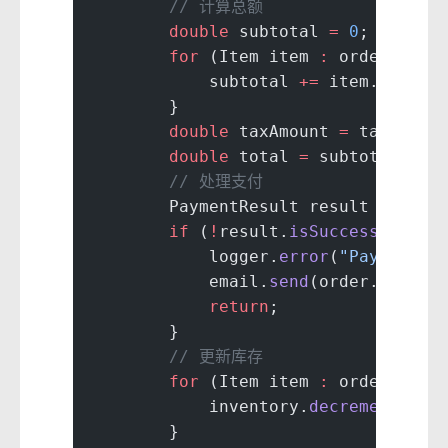
        // 计算总额
        double
 subtotal 
=
 0
;
        for
 (Item item 
:
 order.
getI
            subtotal 
+=
 item.
getPri
        }
        double
 taxAmount 
=
 tax.
calc
        double
 total 
=
 subtotal 
+
 t
        // 处理支付
        PaymentResult result 
=
 paym
        if
 (
!
result.
isSuccessful
())
            logger.
error
(
"Payment f
            email.
send
(order.
getCus
            return
;
        }
        // 更新库存
        for
 (Item item 
:
 order.
getI
            inventory.
decrementStoc
        }