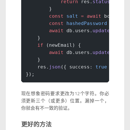
            return
 res.
status
(
400
).
        }
        const
 salt
 =
 await
 bcrypt.
g
        const
 hashedPassword
 =
 awai
        await
 db.users.
update
({ ema
    }
    if
 (newEmail) {
        await
 db.users.
update
({ ema
    }
    res.
json
({ success: 
true
 });
});
现在想象密码要求更改为12个字符。你必
须更新三个（或更多）位置。漏掉一个，
你就会有不一致的验证。
更好的方法