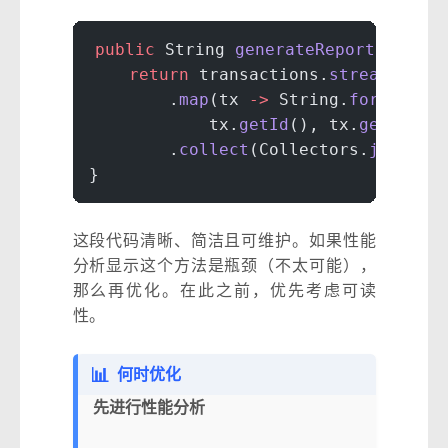
public
 String 
generateReport
(List
<
T
    return
 transactions.
stream
()
        .
map
(tx 
->
 String.
format
(
"%
            tx.
getId
(), tx.
getAmoun
        .
collect
(Collectors.
joining
}
这段代码清晰、简洁且可维护。如果性能
分析显示这个方法是瓶颈（不太可能），
那么再优化。在此之前，优先考虑可读
性。
📊
何时优化
先进行性能分析