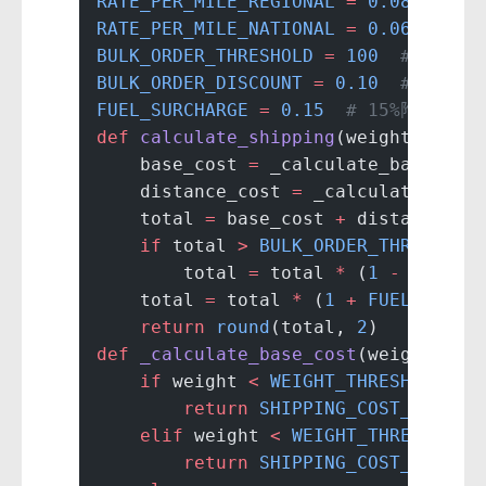
RATE_PER_MILE_REGIONAL
 =
 0.08
RATE_PER_MILE_NATIONAL
 =
 0.06
BULK_ORDER_THRESHOLD
 =
 100
  # 美元
BULK_ORDER_DISCOUNT
 =
 0.10
  # 10%折
FUEL_SURCHARGE
 =
 0.15
  # 15%附加费
def
 calculate_shipping
(weight, dist
    base_cost 
=
 _calculate_base_cos
    distance_cost 
=
 _calculate_dist
    total 
=
 base_cost 
+
 distance_co
    if
 total 
>
 BULK_ORDER_THRESHOLD
        total 
=
 total 
*
 (
1
 -
 BULK_O
    total 
=
 total 
*
 (
1
 +
 FUEL_SURCH
    return
 round
(total, 
2
)
def
 _calculate_base_cost
(weight):
    if
 weight 
<
 WEIGHT_THRESHOLD_LI
        return
 SHIPPING_COST_LIGHT
    elif
 weight 
<
 WEIGHT_THRESHOLD_
        return
 SHIPPING_COST_MEDIUM