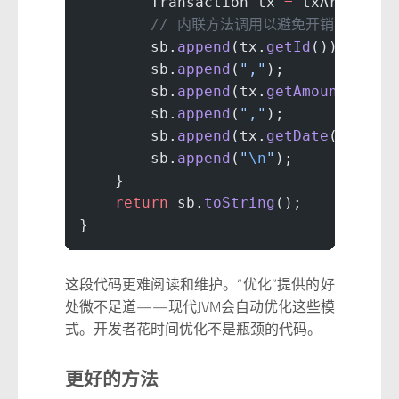
        Transaction tx 
=
 txArray[i]
        // 内联方法调用以避免开销
        sb.
append
(tx.
getId
());
        sb.
append
(
","
);
        sb.
append
(tx.
getAmount
());
        sb.
append
(
","
);
        sb.
append
(tx.
getDate
());
        sb.
append
(
"
\n
"
);
    }
    return
 sb.
toString
();
}
这段代码更难阅读和维护。“优化”提供的好
处微不足道——现代JVM会自动优化这些模
式。开发者花时间优化不是瓶颈的代码。
更好的方法