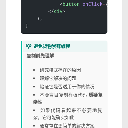
            <
button
 onClick
=
{() 
=>
 
        </
div
>
    );
}
💡
避免货物崇拜编程
复制前先理解
研究模式存在的原因
理解它解决的问题
验证它是否适用于你的情况
不要盲目复制样板代码
质疑复
杂性
如果代码看起来不必要地复
杂，它可能确实如此
通常存在更简单的解决方案