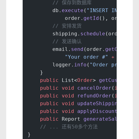
        // 保存到数据库
        db.
execute
(
"INSERT INTO ord
            order.
getId
(), order.
ge
        // 安排发货
        shipping.
schedule
(order);
        // 发送确认
        email.
send
(order.
getCustome
            "Your order #"
 +
 order.
        logger.
info
(
"Order processe
    }
    public
 List<
Order
> 
getCustomerO
    public
 void
 cancelOrder
(
int
 ord
    public
 void
 refundOrder
(
int
 ord
    public
 void
 updateShippingAddre
    public
 void
 applyDiscount
(
int
 o
    public
 Report 
generateSalesRepo
    // ... 还有50多个方法
}