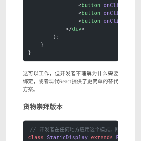
                <
button
 onClick
=
{
th
                <
button
 onClick
=
{
th
                <
button
 onClick
=
{
th
            </
div
>
        );
    }
}
这可以工作，但开发者不理解为什么需要
绑定，或者现代React提供了更简单的替代
方案。
货物崇拜版本
// 开发者在任何地方应用这个模式，即使不必要
class
 StaticDisplay
 extends
 React
.
C