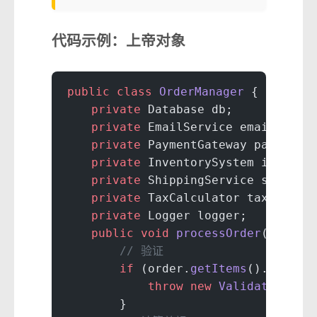
代码示例：上帝对象
public
 class
 OrderManager
 {
    private
 Database db;
    private
 EmailService email;
    private
 PaymentGateway payment;
    private
 InventorySystem invento
    private
 ShippingService shippin
    private
 TaxCalculator tax;
    private
 Logger logger;
    public
 void
 processOrder
(Order 
        // 验证
        if
 (order.
getItems
().
isEmpt
            throw
 new
 ValidationExc
        }