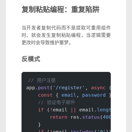
复制粘贴编程：重复陷阱
当开发者复制代码而不是提取可重用组件
时，就会发生复制粘贴编程，当逻辑需要
更改时会导致维护噩梦。
反模式
// 用户注册
app.
post
(
'/register'
, 
async
 (
req
, 
r
    const
 { 
email
, 
password
 } 
=
 req
    // 验证电子邮件
    if
 (
!
email 
||
 email.
length
 ===
 
        return
 res.
status
(
400
).
json
    }
    if
 (
!
email.
includes
(
'@'
)) {