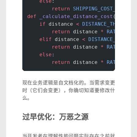
    else
:
        return
 SHIPPING_COST_HEAVY
def
 _calculate_distance_cost
(distan
    if
 distance 
<
 DISTANCE_THRESHOL
        return
 distance 
*
 RATE_PER_
    elif
 distance 
<
 DISTANCE_THRESH
        return
 distance 
*
 RATE_PER_
    else
:
        return
 distance 
*
 RATE_PER_
现在业务逻辑是自文档化的。当需求变更
时（它们会变更），你确切知道要修改什
么。
过早优化：万恶之源
当开发者在理解性能问题实际存在之前就