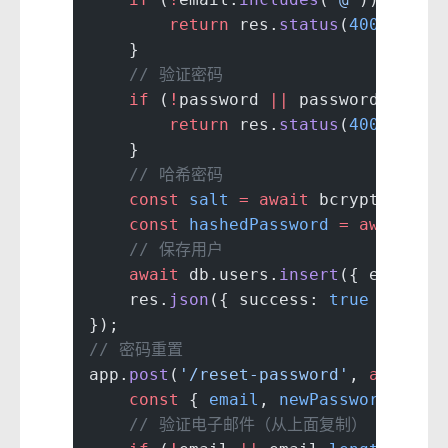
        return
 res.
status
(
400
).
json
    }
    // 验证密码
    if
 (
!
password 
||
 password.
lengt
        return
 res.
status
(
400
).
json
    }
    // 哈希密码
    const
 salt
 =
 await
 bcrypt.
genSa
    const
 hashedPassword
 =
 await
 bc
    // 保存用户
    await
 db.users.
insert
({ email, 
    res.
json
({ success: 
true
 });
});
// 密码重置
app.
post
(
'/reset-password'
, 
async
 (
    const
 { 
email
, 
newPassword
 } 
=
 
    // 验证电子邮件（从上面复制）