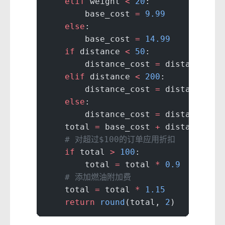
    elif
 weight 
<
 20
:
        base_cost 
=
 9.99
    else
:
        base_cost 
=
 14.99
    if
 distance 
<
 50
:
        distance_cost 
=
 distance 
*
 
    elif
 distance 
<
 200
:
        distance_cost 
=
 distance 
*
 
    else
:
        distance_cost 
=
 distance 
*
 
    total 
=
 base_cost 
+
 distance_co
    # 对超过$100的订单应用折扣
    if
 total 
>
 100
:
        total 
=
 total 
*
 0.9
    # 添加燃油附加费
    total 
=
 total 
*
 1.15
    return
 round
(total, 
2
)