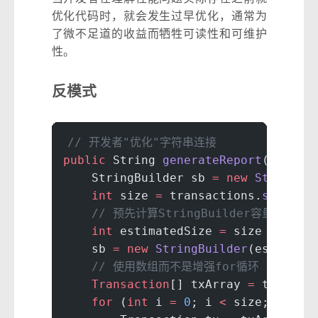
优化代码时，就会发生过早优化，通常为
了微不足道的收益而牺牲可读性和可维护
性。
反模式
// 开发者"优化"字符串连接
public
 String 
generateReport
(List
<
T
    StringBuilder sb 
=
 new
 StringBu
    int
 size 
=
 transactions.
size
();
    // 预先计算StringBuilder容量以避免
    int
 estimatedSize 
=
 size 
*
 100
;
    sb 
=
 new
 StringBuilder
(estimate
    // 使用数组而不是增强for循环（据说更快
    Transaction
[] txArray 
=
 transac
    for
 (
int
 i 
=
 0
; i 
<
 size; i
++
) 