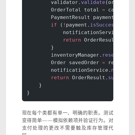
        validator.
validate
(order);
        OrderTotal total 
=
 calculat
        PaymentResult payment 
=
 pay
        if
 (
!
payment.
isSuccessful
()
            notificationService.
not
            return
 OrderResult.
fail
        }
        inventoryManager.
reserveIte
        Order savedOrder 
=
 reposito
        notificationService.
notifyO
        return
 OrderResult.
success
(
    }
}
现在每个类都有单一、明确的职责。测试
变得简单——模拟依赖项并验证行为。对
支付处理的更改不需要触及库存管理代