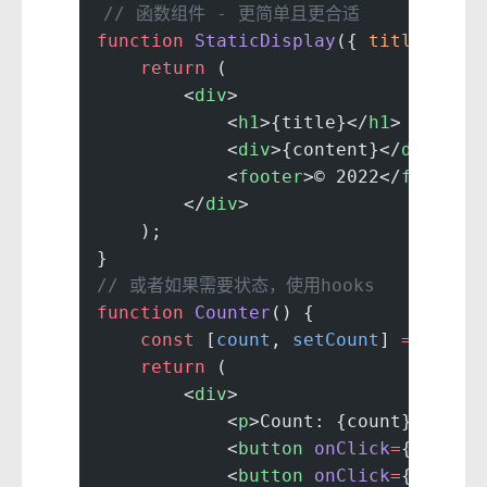
// 函数组件 - 更简单且更合适
function
 StaticDisplay
({ 
title
, 
con
    return
 (
        <
div
>
            <
h1
>{title}</
h1
>
            <
div
>{content}</
div
>
            <
footer
>© 2022</
footer
>
        </
div
>
    );
}
// 或者如果需要状态，使用hooks
function
 Counter
() {
    const
 [
count
, 
setCount
] 
=
 useSt
    return
 (
        <
div
>
            <
p
>Count: {count}</
p
>
            <
button
 onClick
=
{() 
=>
 
            <
button
 onClick
=
{() 
=>
 