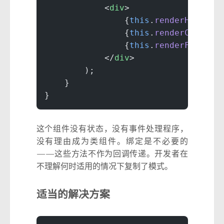
            <
div
>
                {
this
.
renderHeader
(
                {
this
.
renderContent
                {
this
.
renderFooter
(
            </
div
>
        );
    }
}
这个组件没有状态，没有事件处理程序，
没有理由成为类组件。绑定是不必要的
——这些方法不作为回调传递。开发者在
不理解何时适用的情况下复制了模式。
适当的解决方案