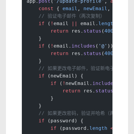
app.
post
(
'/update-profile'
, 
async
 (
    const
 { 
email
, 
newEmail
, 
passwo
    // 验证电子邮件（再次复制）
    if
 (
!
email 
||
 email.
length
 ===
 
        return
 res.
status
(
400
).
json
    }
    if
 (
!
email.
includes
(
'@'
)) {
        return
 res.
status
(
400
).
json
    }
    // 如果更改电子邮件，验证新电子邮件（
    if
 (newEmail) {
        if
 (
!
newEmail.
includes
(
'@'
)
            return
 res.
status
(
400
).
        }
    }
    // 如果更改密码，验证并哈希（再次复制）
    if
 (password) {
        if
 (password.
length
 <
 8
) {