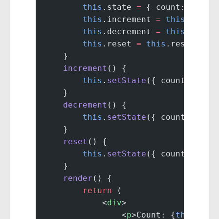
        this
.state 
=
 { count: 
0
 };
        this
.increment 
=
 this
.incre
        this
.decrement 
=
 this
.decre
        this
.reset 
=
 this
.reset.
bin
    }
    increment
() {
        this
.
setState
({ count: 
this
    }
    decrement
() {
        this
.
setState
({ count: 
this
    }
    reset
() {
        this
.
setState
({ count: 
0
 })
    }
    render
() {
        return
 (
            <
div
>
                <
p
>Count: {
this
.sta