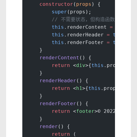
    constructor
(
props
) {
        super
(props);
        // 不需要状态，但构造函数存在因为"
        this
.renderContent 
=
 this
.r
        this
.renderHeader 
=
 this
.re
        this
.renderFooter 
=
 this
.re
    }
    renderContent
() {
        return
 <
div
>{
this
.props.con
    }
    renderHeader
() {
        return
 <
h1
>{
this
.props.titl
    }
    renderFooter
() {
        return
 <
footer
>© 2022</
foot
    }
    render
() {
        return
 (