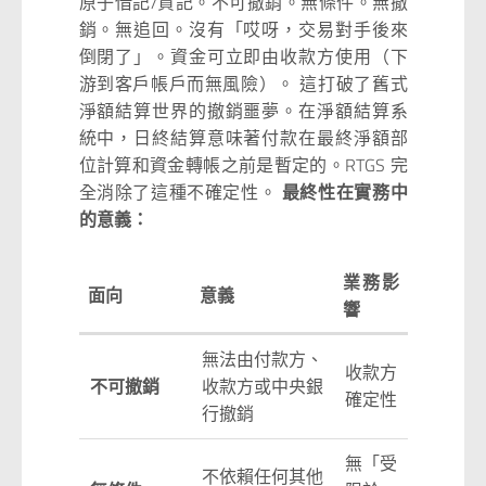
原子借記/貸記。不可撤銷。無條件。無撤
銷。無追回。沒有「哎呀，交易對手後來
倒閉了」。資金可立即由收款方使用（下
游到客戶帳戶而無風險）。 這打破了舊式
淨額結算世界的撤銷噩夢。在淨額結算系
統中，日終結算意味著付款在最終淨額部
位計算和資金轉帳之前是暫定的。RTGS 完
全消除了這種不確定性。
最終性在實務中
的意義：
業務影
面向
意義
響
無法由付款方、
收款方
不可撤銷
收款方或中央銀
確定性
行撤銷
無「受
不依賴任何其他