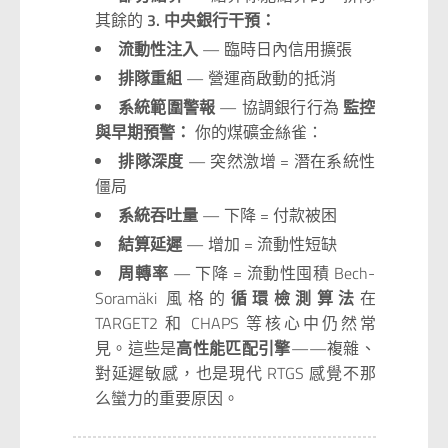
其餘的
3. 中央銀行干預：
流動性注入
— 臨時日內信用擴張
排隊重組
— 營運商啟動的抵消
系統範圍警報
— 協調銀行行為
監控
與早期預警：
你的煤礦金絲雀：
排隊深度
— 突然激增 = 潛在系統性
僵局
系統吞吐量
— 下降 = 付款被困
結算延遲
— 增加 = 流動性短缺
周轉率
— 下降 = 流動性囤積 Bech-
Soramäki 風格的
循環檢測算法
在
TARGET2 和 CHAPS 等核心中仍然常
見。這些是
高性能匹配引擎
——複雜、
對延遲敏感，也是現代 RTGS 感覺不那
么蠻力的重要原因。