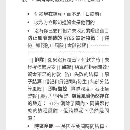
付款
現在
結算，而不是「日終前」
收款方立即知道資金是
他們的
沒有你已支付但尚未收到的曝險窗口
防止風險累積的 RTGS 設計特徵：
| 特
徵 | 如何防止風險 | 金融影響 | |---------
|---------------------|-----------------
-| |
排隊
| 如果沒有覆蓋，付款等待 | 未
經授權無透支 | |
驗證
| 結算前拒絕無效/
資金不足的付款 | 防止失敗的結算 | |
原
子結算
| 借記和貸記同時發生 | 無部分結
算風險 | |
即時監控
| 排隊深度、吞吐量
警報 | 壓力早期預警 |
結算風險仍然存在
的地方：
RTGS 消除了
國內、同貨幣
付
款的這種風險。但跨境呢？仍然是問
題：
時區差距
— 美國在美國時間結算，