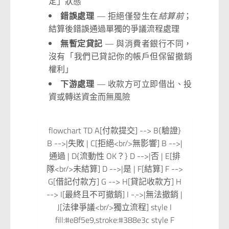
定」狀態
錯誤處理
— 拒絕僅發生在
結算前
；
結算後錯誤通過單獨的爭議流程處理
無暫定貸記
— 與消費者銀行不同，
沒有「我們已貸記你的帳戶但保留撤銷
權利」
下游處理
— 收款方可立即借出、投
資或轉送資金而無風險
flowchart TD A[付款提交] --> B{驗證}
B -->|失敗 | C[拒絕<br/>無影響] B -->|
通過 | D{流動性 OK？} D -->|否 | E[排
隊<br/>未結算] D -->|是 | F[結算] F -->
G[借記付款方] G --> H[貸記收款方] H
--> I[最終且不可撤銷] I -.->|無法撤銷 |
J[法律爭議<br/>獨立流程] style I
fill:#e8f5e9,stroke:#388e3c style F