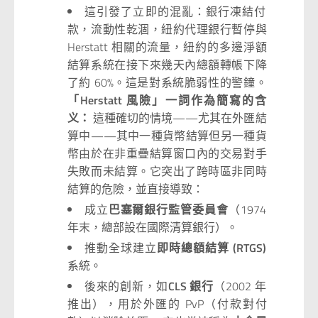
這引發了立即的混亂：銀行凍結付
款，流動性乾涸，紐約代理銀行暫停與
Herstatt 相關的流量，紐約的多邊淨額
結算系統在接下來幾天內總額轉帳下降
了約 60%。這是對系統脆弱性的警鐘。
「Herstatt 風險」一詞作為簡寫的含
义：
這種確切的情境——尤其在外匯結
算中——其中一種貨幣結算但另一種貨
幣由於在非重疊結算窗口內的交易對手
失敗而未結算。它突出了跨時區非同時
結算的危險，並直接導致：
成立
巴塞爾銀行監管委員會
（1974
年末，總部設在國際清算銀行）。
推動全球建立
即時總額結算 (RTGS)
系統。
後來的創新，如
CLS 銀行
（2002 年
推出），用於外匯的 PvP（付款對付