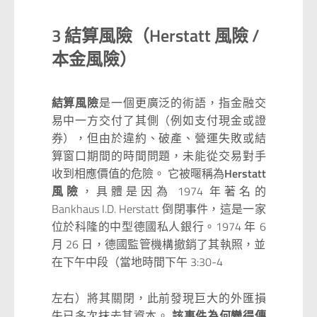
3 結算風險（Herstatt 風險 /
本金風險）
結算風險
是一個更廣泛的術語，指金融交
易中一方交付了其側（例如支付現金或證
券），但由於違約、破產、營運失敗或結
算窗口期間的時間問題，未能從交易對手
收到相應價值的危險。 它被暱稱為
Herstatt
風險
，具體是因為 1974 年著名的
Bankhaus I.D. Herstatt 倒閉事件，這是一家
位於科隆的中型德國私人銀行。1974 年 6
月 26 日，德國監管機構撤銷了其執照，並
在下午中段（當地時間下午 3:30-4
左右）將其關閉，此前發現巨大的外匯損
失已多次抹去其資本。
該事件為何變得傳