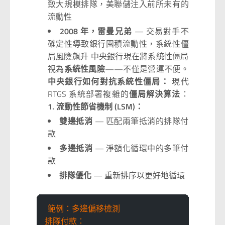
致大規模排隊，美聯儲注入前所未有的
流動性
2008 年，雷曼兄弟
— 交易對手不
確定性導致銀行囤積流動性，系統性僵
局風險飆升 中央銀行現在將系統性僵局
視為
系統性風險
——不僅是營運不便。
中央銀行如何對抗系統性僵局：
現代
RTGS 系統部署複雜的
僵局解決算法
：
1. 流動性節省機制 (LSM)：
雙邊抵消
— 匹配兩筆抵消的排隊付
款
多邊抵消
— 淨額化循環中的多筆付
款
排隊優化
— 重新排序以更好地循環
範例：多邊偏移檢測
排隊付款：