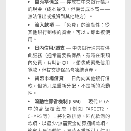
自有準備金
— 存放在中央銀行帳戶
的現金（成本最低，但機會成本高——
無法借出或投資到其他地方）。
流入款項
— 「免費」的流動性：從
其他銀行到帳的資金，可以立即重複使
用。
日內信用/透支
— 中央銀行通常提供
此服務（通常需要擔保品，有時在限額
內免費，有時計息）。想像成緊急信用
貸款，但提交擔保品會凍結資產。
貨幣市場借貸
— 日內向其他銀行借
款，但這只是重新分配，不是新的流動
性。
流動性節省機制 (LSM)
— 現代 RTGS
中的高級覆蓋層（例如 TARGET2、
CHAPS 等）：將付款排隊、匹配抵消的
款項、以最少/無需資金結算捆綁款項。
節省大量流動性，同時不重新引入信用