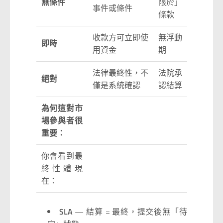
無條件
限於」
事件或條件
條款
收款方可立即使
無浮動
即時
用資金
期
法律最終性，不
法院承
絕對
僅是系統確認
認結算
為何這對市
場參與者很
重要：
你會看到最
終性體現
在：
SLA
— 結算 = 最終，提交後無「待