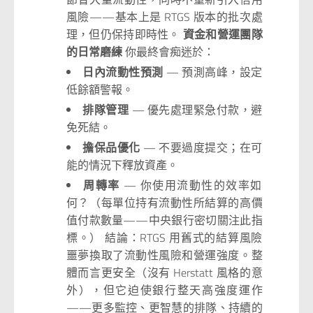
風險——基本上是 RTGS 版本的批次處
理，但仍保持即時性。
資金和營運團隊
的日常磨練
你最終會痴迷於：
日內流動性預測
— 預測高峰，設定
低餘額警報。
排隊管理
— 優先處理緊急付款，避
免死結。
擔保品優化
— 不要過度提交；在可
能的情況下釋放資產。
周轉率
— 你使用流動性的效率如
何？（每單位持有流動性所結算的高價
值付款數量——中央銀行密切關注此指
標。） 結論：RTGS 用舊式的結算風險
噩夢換取了流動性風險和營運強度。整
體而言更安全（沒有 Herstatt 風格的意
外），但它迫使銀行整天高強度運作
——更多監控、更智慧的排隊、持續的