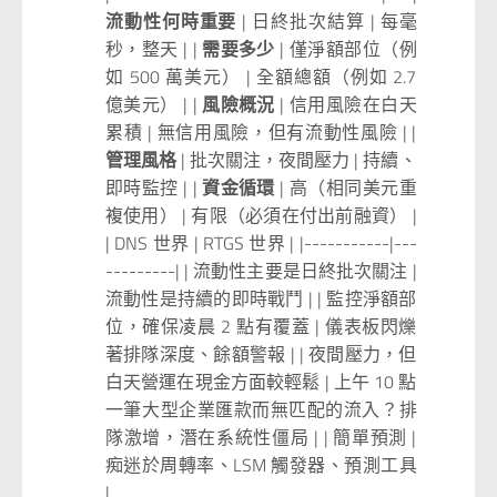
流動性何時重要
| 日終批次結算 | 每毫
秒，整天 | |
需要多少
| 僅淨額部位（例
如 500 萬美元） | 全額總額（例如 2.7
億美元） | |
風險概況
| 信用風險在白天
累積 | 無信用風險，但有流動性風險 | |
管理風格
| 批次關注，夜間壓力 | 持續、
即時監控 | |
資金循環
| 高（相同美元重
複使用） | 有限（必須在付出前融資） |
| DNS 世界 | RTGS 世界 | |-----------|---
---------| | 流動性主要是日終批次關注 |
流動性是持續的即時戰鬥 | | 監控淨額部
位，確保凌晨 2 點有覆蓋 | 儀表板閃爍
著排隊深度、餘額警報 | | 夜間壓力，但
白天營運在現金方面較輕鬆 | 上午 10 點
一筆大型企業匯款而無匹配的流入？排
隊激增，潛在系統性僵局 | | 簡單預測 |
痴迷於周轉率、LSM 觸發器、預測工具
|