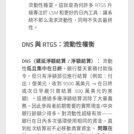
流動性雜耍。這就是為何許多 RTGS 升
級專注於 LSM 和更好的日內工具：讓系
統不那么渴求流動性，同時不失去最終
性。
DNS 與 RTGS：流動性權衡
DNS（遞延淨額結算 / 淨額結算）：
流動
性
低且集中在日終
。銀行整天累積付款指
令，但只有淨額部位進行結算（例如：付
出 1 億美元，收到 9500 萬美元 → 在日終
或次日早晨只需結算 500 萬美元的差
額）。這通過多邊淨額結算消除了大量義
務，因此參與者前期需要的實際現金/中央
銀行餘額少得多。對流動性超級有效——
銀行在日內多次循環使用相同的資金，直
到批次結算前不必移動真實資金。
問題在