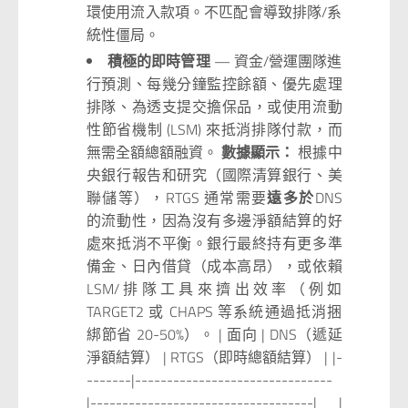
環使用流入款項。不匹配會導致排隊/系
統性僵局。
積極的即時管理
— 資金/營運團隊進
行預測、每幾分鐘監控餘額、優先處理
排隊、為透支提交擔保品，或使用流動
性節省機制 (LSM) 來抵消排隊付款，而
無需全額總額融資。
數據顯示：
根據中
央銀行報告和研究（國際清算銀行、美
聯儲等），RTGS 通常需要
遠多於
DNS
的流動性，因為沒有多邊淨額結算的好
處來抵消不平衡。銀行最終持有更多準
備金、日內借貸（成本高昂），或依賴
LSM/排隊工具來擠出效率（例如
TARGET2 或 CHAPS 等系統通過抵消捆
綁節省 20-50%）。 | 面向 | DNS（遞延
淨額結算） | RTGS（即時總額結算） | |-
-------|-------------------------------
|-----------------------------------| |