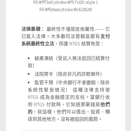
fill:#fff3e0,stroke:#f57c00 style J
fill:#ffebee,stroke:#c62828
法律基礎：
最終性不僅是技術屬性——它
已寫入法律。大多數司法管轄區都有
支付
系統最終性立法
，保護 RTGS 結算免受：
破產凍結（受託人無法追回已結算付
款）
法院禁令（除非非凡的詐欺案件）
監管干預（中央銀行不會撤銷，除非
系統性緊急情況） 這種法律支持使
RTGS 成為金融穩定的支柱。當銀行收
到 RTGS 付款時，它知道那筆錢是
他們
的
，就這樣。他們可以借出、投資、轉
送到其他地方。沒有被追回的風險。