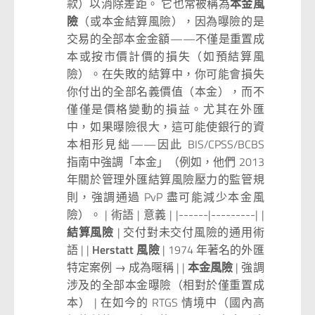
款）以消除差距。 它也常被稱為
本金風
險
（或本金結算風險），因為曝險的是
交易的全部本金金額——不僅是重置成
本或按市價計價的損失（如預結算風
險）。在失敗的結算中，你可能會損失
你付出的全部名義價值（本金），而不
僅僅是價格變動的損益。尤其在外匯
中，如果曝險很大，這可能使銀行的資
本相形見絀——因此 BIS/CPSS/BCBS
指南中強調「本金」（例如，他們 2013
年關於管理外匯結算風險壓力的監管規
則，強調通過 PvP 盡可能減少本金風
險）。 | 術語 | 意義 | |------|---------| |
結算風險
| 交付對未交付風險的通用術
語 | |
Herstatt 風險
| 1974 年著名的外匯
特定案例 → 成為暱稱 | |
本金風險
| 強調
涉及的全部本金曝險（相對於僅重置成
本） | 在如今的 RTGS 情境中（國內高