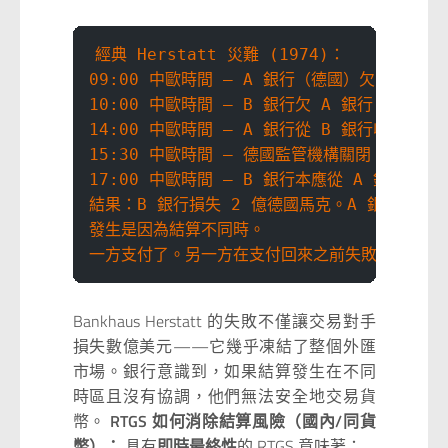
經典 Herstatt 災難 (1974)：
09:00 中歐時間 — A 銀行（德國）欠 B 銀
10:00 中歐時間 — B 銀行欠 A 銀行 2 
14:00 中歐時間 — A 銀行從 B 銀行收到 
15:30 中歐時間 — 德國監管機構關閉 A 銀行
17:00 中歐時間 — B 銀行本應從 A 銀行收到
結果：B 銀行損失 2 億德國馬克。A 銀行的債權
發生是因為結算不同時。
一方支付了。另一方在支付回來之前失敗了。
Bankhaus Herstatt 的失敗不僅讓交易對手
損失數億美元——它幾乎凍結了整個外匯
市場。銀行意識到，如果結算發生在不同
時區且沒有協調，他們無法安全地交易貨
幣。
RTGS 如何消除結算風險（國內/同貨
幣）：
具有
即時最終性
的 RTGS 意味著：