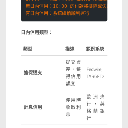
無日內信用：10:00 的付款將排隊或失敗
有日內信用：系統繼續順利運行
日內信用類型：
類型
描述
範例系統
提交資
產，獲
Fedwire,
擔保透支
得信用
TARGET2
額度
歐洲央
使用時
行，英
計息信用
收取利
格蘭銀
息
行