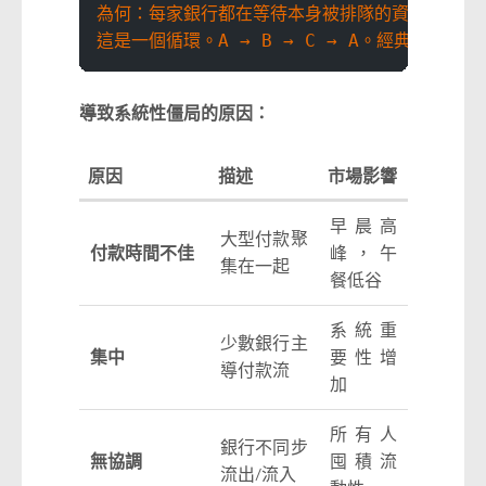
為何：每家銀行都在等待本身被排隊的資金
這是一個循環。A → B → C → A。經典死結。
導致系統性僵局的原因：
原因
描述
市場影響
早晨高
大型付款聚
付款時間不佳
峰，午
集在一起
餐低谷
系統重
少數銀行主
集中
要性增
導付款流
加
所有人
銀行不同步
無協調
囤積流
流出/流入