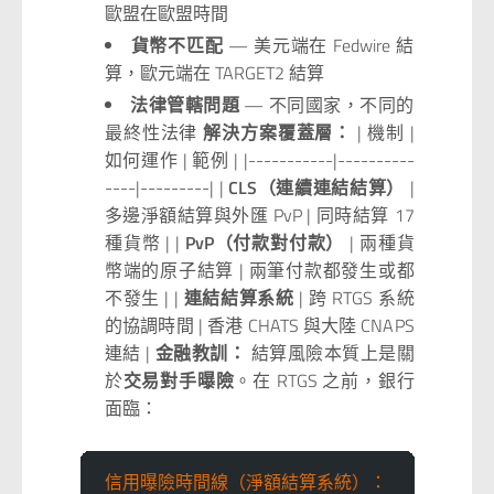
歐盟在歐盟時間
貨幣不匹配
— 美元端在 Fedwire 結
算，歐元端在 TARGET2 結算
法律管轄問題
— 不同國家，不同的
最終性法律
解決方案覆蓋層：
| 機制 |
如何運作 | 範例 | |-----------|----------
----|---------| |
CLS（連續連結結算）
|
多邊淨額結算與外匯 PvP | 同時結算 17
種貨幣 | |
PvP（付款對付款）
| 兩種貨
幣端的原子結算 | 兩筆付款都發生或都
不發生 | |
連結結算系統
| 跨 RTGS 系統
的協調時間 | 香港 CHATS 與大陸 CNAPS
連結 |
金融教訓：
結算風險本質上是關
於
交易對手曝險
。在 RTGS 之前，銀行
面臨：
信用曝險時間線（淨額結算系統）：