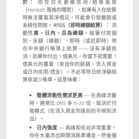
於：
你在白天累積信用/結算風險
（Herstatt 風格的曝險），如果有人在結算
時無法覆蓋其淨借記，可能會引發撤銷或
系統性問題。
RTGS（即時總額結算）：
流
動性
高、日內、且為總額
。每筆付款個
別、全額（總額）、即時（或近即時）地
在中央銀行帳簿上結算——沒有淨額抵
消。如果你付出 1 億美元，你當下就需要 1
億美元的覆蓋（來自你的餘額、流入資金
或日內信用/透支）。不必等待日終淨額結
算來減少帳單。這意味著：
整體流動性需求更高
— 在高峰流量
時，通常比 DNS 多 5-20 倍，取決於付
款模式（在流入資金到達前的不規則流
出）。
日內強度
— 高峰和低谷非常重要。
你在大量流出期間消耗準備金，然後循