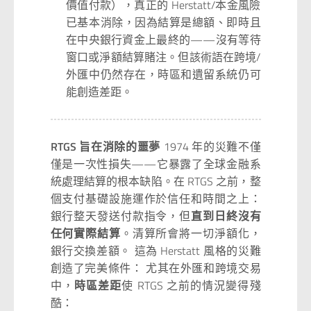
價值付款），真正的 Herstatt/本金風險
已基本消除，因為結算是總額、即時且
在中央銀行資金上最終的——沒有等待
窗口或淨額結算賭注。但該術語在跨境/
外匯中仍然存在，時區和遺留系統仍可
能創造差距。
RTGS 旨在消除的噩夢
1974 年的災難不僅
僅是一次性損失——它暴露了全球金融系
統處理結算的根本缺陷。在 RTGS 之前，整
個支付基礎設施運作於信任和時間之上：
銀行整天發送付款指令，但
直到日終沒有
任何實際結算
。清算所會將一切淨額化，
銀行交換差額。 這為 Herstatt 風格的災難
創造了完美條件： 尤其在外匯和跨境交易
中，
時區差距
使 RTGS 之前的情況變得殘
酷：