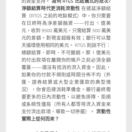
的資金支持。
為何 RTGS 比起舊式的批次/
淨額結算時代更消耗流動性
在遞延淨額結
算（RTGS 之前的地獄模式）中，你只需要
在日終時為淨差額融資——付出 1 億美
元，收到 9500 萬美元，只需結算 500 萬美
元的差額。對現金超級有效；銀行可以整
天循環使用相同的美元。 RTGS 則說不行：
總額結算、即時、不可撤銷。那 1 億美元
的付出款項在離開你的帳戶之前必須全額
覆蓋——還沒有抵消的流入資金。因此，
如果你的付款不規則或時間分佈不均（外
匯、證券結算或大型企業匯款的典型情
況），你會迅速消耗準備金。銀行最終需
要更多的日內流動性，以避免排隊、拒絕
或系統性僵局（所有人都等待流入資金來
支付流出款項，導致一切停擺）。
流動性
實際上從何而來？