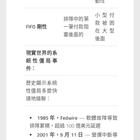
動性
小型付
排隊中的第
款被困
FIFO 剛性
一筆付款阻
在大型
塞後面的
後面
現實世界的系
統性僵局事
件：
歷史顯示系統
性僵局多麼快
速地級聯：
1985 年，Fedwire
— 軟體故障導致
排隊累積，超過 100 億美元延遲
2001 年，9 月 11 日
— 營運中斷導