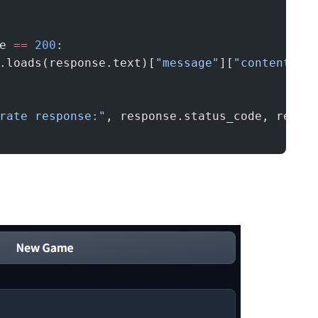
e 
==
 200
:
.loads(response.text)[
"message"
][
"content"
]
rate response:"
, response.status_code, respo