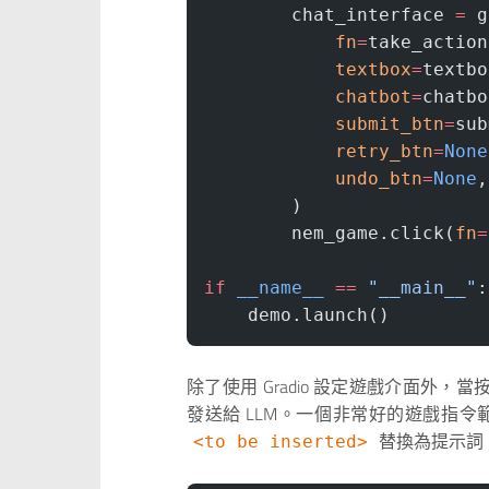
        chat_interface 
=
 g
            fn
=
take_action
            textbox
=
textbo
            chatbot
=
chatbo
            submit_btn
=
sub
            retry_btn
=
None
            undo_btn
=
None
,
        )
        nem_game.click(
fn
=
if
 __name__
 ==
 "__main__"
:
    demo.launch()        
除了使用 Gradio 設定遊戲介面外，
發送給 LLM。一個非常好的遊戲指令
替換為提示詞
<to be inserted>