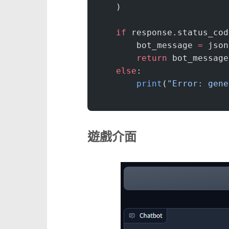
    )
    if
 response.status_cod
        bot_message 
=
 json
        return
 bot_message
    else
:
        print
(
"Error: gene
遊戲介面