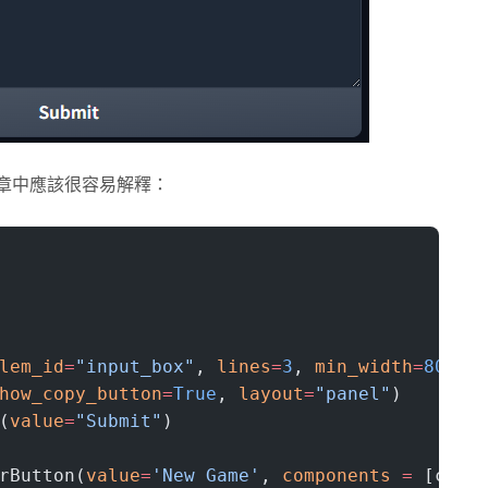
章中應該很容易解釋：
lem_id
=
"input_box"
, 
lines
=
3
, 
min_width
=
800
)
how_copy_button
=
True
, 
layout
=
"panel"
)
(
value
=
"Submit"
)
rButton(
value
=
'New Game'
, 
components
 =
 [chat