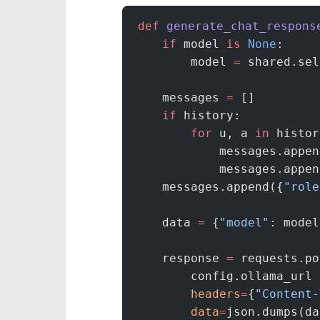
def
 generate_chat_respons
    if
 model 
is
 None
:
        model 
=
 shared.sel
    messages 
=
 []
    if
 history:
        for
 u, a 
in
 histor
            messages.appen
            messages.appen
    messages.append({
"role
    data 
=
 {
"model"
: model
    response 
=
 requests.po
        config.ollama_url 
        headers
=
{
"Content-
        data
=
json.dumps(da