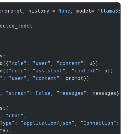
e
(prompt, history 
=
 None
, model
=
 'llama3:inst
ected_model
y:
d({
"role"
: 
"user"
, 
"content"
: u})
d({
"role"
: 
"assistant"
, 
"content"
: a})
"
: 
"user"
, 
"content"
: prompt})
, 
"stream"
: 
False
, 
"messages"
: messages}
st(
+
 "chat"
,
Type"
: 
"application/json"
, 
"Connection"
: 
"cl
ta),