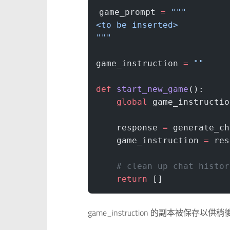
game_prompt 
=
 """
<to be inserted>
"""
game_instruction 
=
 ""
def
 start_new_game
():
    global
 game_instructio
    response 
=
 generate_ch
    game_instruction 
=
 res
    # clean up chat histor
    return
 []
game_instruction 的副本被保存以供