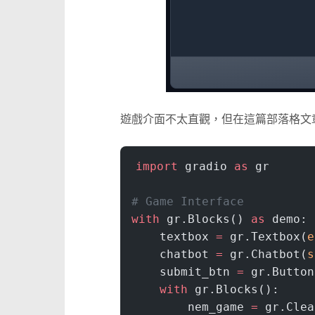
遊戲介面不太直觀，但在這篇部落格文
import
 gradio 
as
 gr
# Game Interface
with
 gr.Blocks() 
as
 demo:
    textbox 
=
 gr.Textbox(
e
    chatbot 
=
 gr.Chatbot(
s
    submit_btn 
=
 gr.Button
    with
 gr.Blocks():
        nem_game 
=
 gr.Clea