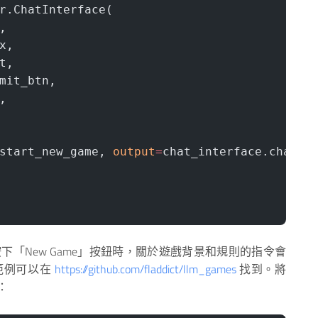
r.ChatInterface(
,
x,
t,
mit_btn,
,
start_new_game, 
output
=
chat_interface.chatbo
當按下「New Game」按鈕時，關於遊戲背景和規則的指令會
範例可以在
https://github.com/fladdict/llm_games
找到。將
：