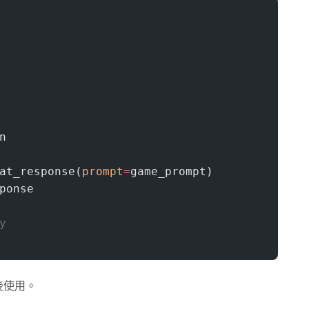
n
at_response(
prompt
=
game_prompt)
ponse
y
稍後使用。