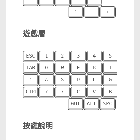
⇧
-
+
⠀
H
遊戲層
ESC
1
2
3
4
5
6
TAB
Q
W
E
R
T
Y
⇧
A
S
D
F
G
H
CTRL
Z
X
C
V
B
N
GUI
ALT
SPC
⏎
A
按鍵說明