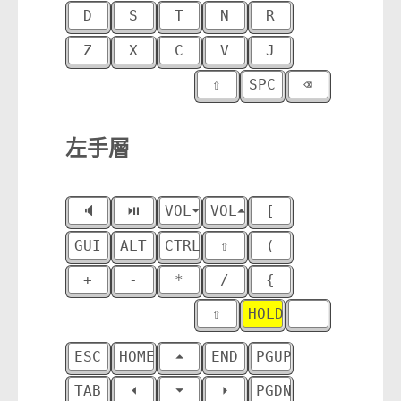
D
S
T
N
R
I
Z
X
C
V
J
K
⇧
SPC
⌫
⏎
T
左手層
🔈
⏯
VOL⏷
VOL⏶
[
]
GUI
ALT
CTRL
⇧
(
)
+
-
*
/
{
}
⇧
HOLD
⠀
0
ESC
HOME
⏶
END
PGUP
⠀
TAB
⏴
⏷
⏵
PGDN
CAP