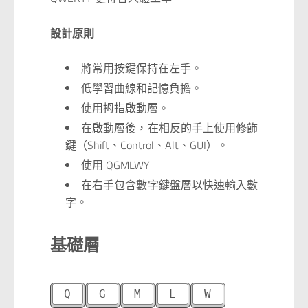
設計原則
將常用按鍵保持在左手。
低學習曲線和記憶負擔。
使用拇指啟動層。
在啟動層後，在相反的手上使用修飾
鍵（Shift、Control、Alt、GUI）。
使用 QGMLWY
在右手包含數字鍵盤層以快速輸入數
字。
基礎層
Q
G
M
L
W
Y