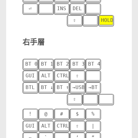
⏎
⠀
INS
DEL
⠀
⠀
⇧
⠀
HOLD
⠀
右手層
BT 0
BT 1
BT 2
BT 3
BT 4
⠀
GUI
ALT
CTRL
⇧
⠀
INS
BTL
BT ↓
BT ↑
→USB
→BT
DEL
⇧
⠀
⠀
HOLD
!
@
#
$
%
^
GUI
ALT
CTRL
⇧
|
\
~
`
_
’
”
⠀