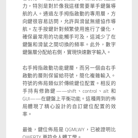
力，特別是對於像我這樣需要單手鍵盤導
航的人。通過左手拇指啟動的專用層，方
向鍵很容易訪問，允許與滑鼠無縫協作導
航。左手按鍵針對頻繁使用進行了優化，
確保最常用的功能觸手可及，這減少了在
鍵盤和滑鼠之間切換的頻率。此外，數字
鍵盤層分配給右側，實現快速數字輸入。
右手拇指啟動功能鍵層，而另一個由右手
啟動的層則保留給符號，簡化複雜輸入。
符號的佈局類似於傳統鍵位配置。相反的
手持有修飾鍵——shift、control、alt 和
GUI——在鍵盤上平衡功能。這種周到的佈
局體現了精心設計的自訂鍵位配置的效
率。
最後，鍵位佈局是 QGMLWY，已被證明比
QWERTY 更符合人體工學。