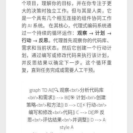
个项目，理解你的目标，并在你专注于更
大的决策时独立工作。但与其是人类，它
是一个具有几个相互连接的组件协同工作
的 AI 系统。 在其核心，代理式编码系统通
过一个持续的循环运作：
观察 → 计划 →
行动 → 反思
。代理首先观察你的代码库、
需求和当前状态。然后它创建一个行动计
划，通过编写或修改代码来执行该计划，
并反思结果以确定下一步。这个循环重
复，直到任务完成或需要人工干预。
graph TD A([🔍 观察<br/>分析代码库
<br/>和需求]) --> B([🎯 计划<br/>创建
策略<br/>和方法]) B --> C([⚡ 行动<br/>
编写和修改<br/>代码]) C --> D([💭 反
思<br/>评估结果<br/>并调整]) D --> A
style A