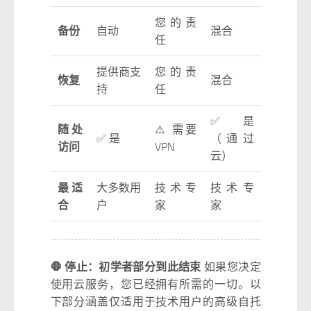
您的责
备份
自动
混合
任
提供商支
您的责
恢复
混合
持
任
✅ 是
随处
⚠️ 需要
✅ 是
（通过
访问
VPN
云）
最适
大多数用
技术专
技术专
合
户
家
家
🛑 停止：初学者部分到此结束
如果您决定
使用云服务，您已经拥有所需的一切。以
下部分涵盖仅适用于技术用户的高级自托