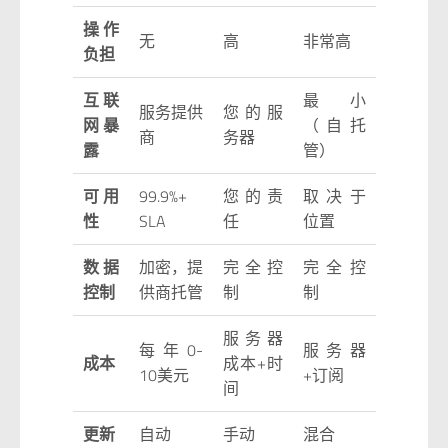
操作
无
高
非常高
负担
互联
最小
服务提供
您的服
网暴
（自托
商
务器
露
管）
可用
99.9%+
您的责
取决于
性
SLA
任
位置
数据
加密，提
完全控
完全控
控制
供商托管
制
制
服务器
每年0-
服务器
成本
成本+时
10美元
+订阅
间
更新
自动
手动
混合