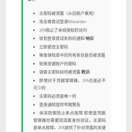
主密码被泄露（从旧账户重用）
攻击者尝试登录Bitwarden
2FA阻止了未经授权的访问
收到登录尝试失败的通知
响应
立即更改主密码
审查保险库中的所有条目是否被泄露
轮换关键账户的密码
调查主密码如何被泄露
教训
即使对于凭据管理器，2FA也是必不
可少的
主密码必须是唯一的
登录通知提供早期警告
纵深防御防止单点故障 即使是凭据
管理器也需要双因素身份验证。主密码
是单点故障，2FA提供了针对泄露的关键