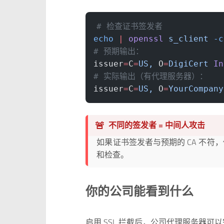
# 检查证书签发者
echo
 |
 openssl
 s_client
 -c
# 预期输出：
issuer
=
C
=
US,
 O
=
DigiCert
 In
# 实际输出（有代理服务器）：
issuer
=
C
=
US,
 O
=
YourCompany
🚨
不同的签发者 = 中间人攻击
如果证书签发者与预期的 CA 不符
和检查。
你的公司能看到什么
启用 SSL 拦截后，公司代理服务器可以完