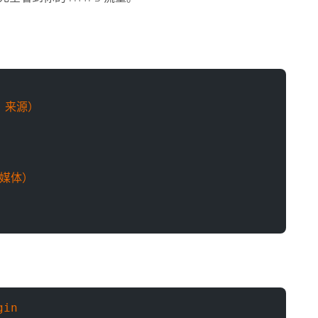
理、来源）
交媒体）
gin