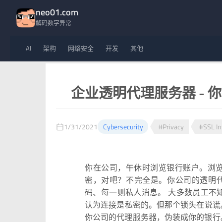
neo01.com
解码数字异常
AI
架构
网络安全
开发
其他
企业透明代理服务器 - 
1/31/2021
Cybersecurity
#Privacy
#SSL In
你在公司，午休时浏览银行账户。浏览
密，对吧？不完全是。你公司的透明
码、每一则私人消息。 大多数员工不知
认为连接是私密的。但那个锁头在说谎
你公司的代理服务器，伪装成你的银行