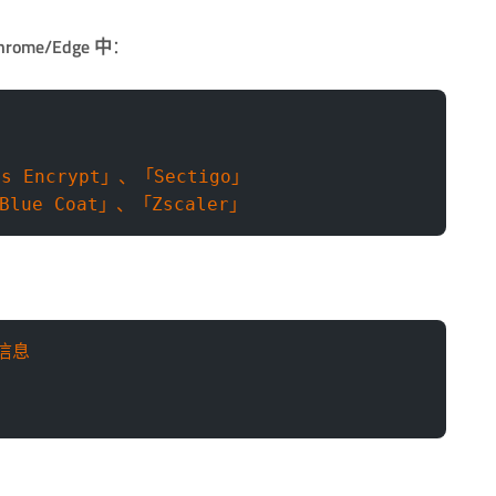
hrome/Edge 中
：
s Encrypt」、「Sectigo」
lue Coat」、「Zscaler」
多信息