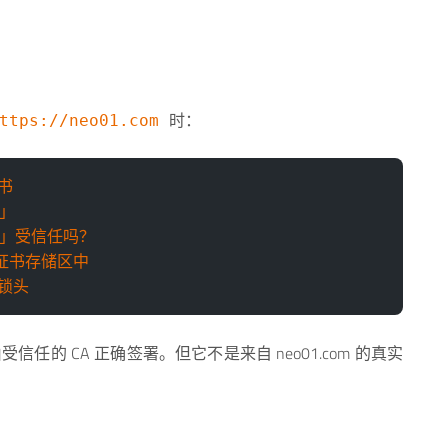
时：
ttps://neo01.com
证书
A」
A」受信任吗？
证书存储区中
锁头
的 CA 正确签署。但它不是来自 neo01.com 的真实