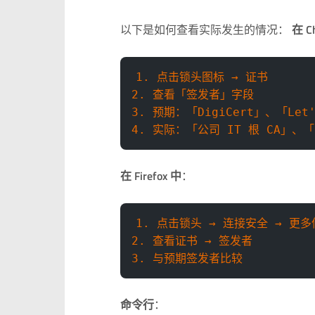
以下是如何查看实际发生的情况：
在 C
1. 点击锁头图标 → 证书
2. 查看「签发者」字段
3. 预期：「DigiCert」、「Let'
4. 实际：「公司 IT 根 CA」、「B
在 Firefox 中
：
1. 点击锁头 → 连接安全 → 更
2. 查看证书 → 签发者
3. 与预期签发者比较
命令行
：